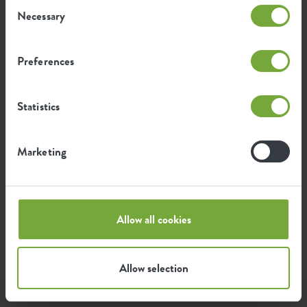
Consent
Necessary
3,996
Selection
Emissione media di CO2 per la
kg
produzione di questo prodotto
Preferences
Emissione media di energia verde
4,709
per la produzione di questo
kWh
Statistics
prodotto
L'emissione per prodotto si basa sull'emissione totale di
Marketing
CO2 del gruppo elho. Per calcolare l'impronta per
prodotto, dividiamo l'impronta totale di CO2 per il
peso di ciascun prodotto.
Fonte: Anthesis 2023
Allow all cookies
Allow selection