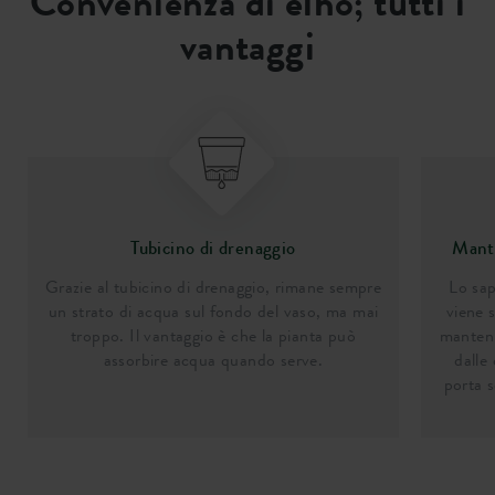
Convenienza di elho; tutti i
vantaggi
Tubicino di drenaggio
Manti
Grazie al tubicino di drenaggio, rimane sempre
Lo sap
un strato di acqua sul fondo del vaso, ma mai
viene s
troppo. Il vantaggio è che la pianta può
manten
assorbire acqua quando serve.
dalle
porta s