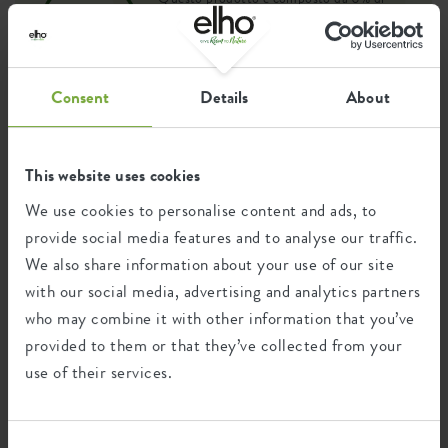
rifiuti post-consumo e 100% di rifiuti
post-industriali.
Consent
Details
About
Certificazioni
Garanzia
This website uses cookies
99
We use cookies to personalise content and ads, to
anni
provide social media features and to analyse our traffic.
We also share information about your use of our site
Protetto dai raggi UV
with our social media, advertising and analytics partners
Resistente al gelo
who may combine it with other information that you’ve
provided to them or that they’ve collected from your
use of their services.
Impronta ambientale