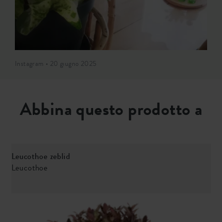
Instagram • 20 giugno 2025
Abbina questo prodotto a
Leucothoe zeblid
E
Leucothoe
E