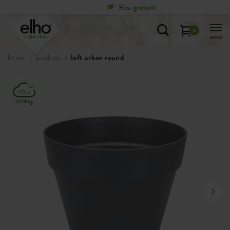
Resi
gratuiti
0
MENÙ
home
prodotti
loft urban round
3,996kg