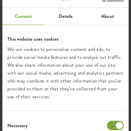
Consent
Details
About
Certificazioni
Garanzia
99
anni
This website uses cookies
We use cookies to personalise content and ads, to
provide social media features and to analyse our traffic.
Protetto dai raggi UV
Resistente al gelo
We also share information about your use of our site
with our social media, advertising and analytics partners
who may combine it with other information that you’ve
provided to them or that they’ve collected from your
Impronta ambientale
use of their services.
0,873
Emissione media di CO2 per la
kg
produzione di questo prodotto
Consent
Necessary
Selection