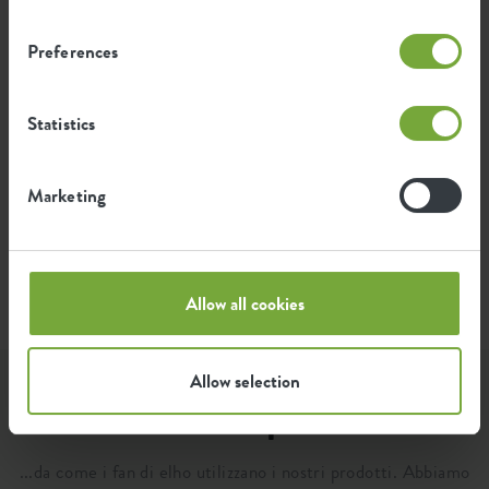
Emissione media di energia verde
1,029
Preferences
per la produzione di questo
kWh
prodotto
Statistics
L'emissione per prodotto si basa sull'emissione totale di
CO2 del gruppo elho. Per calcolare l'impronta per
prodotto, dividiamo l'impronta totale di CO2 per il
Marketing
peso di ciascun prodotto.
Fonte: Anthesis 2023
Allow all cookies
Allow selection
Lasciati ispirare..
...da come i fan di elho utilizzano i nostri prodotti. Abbiamo