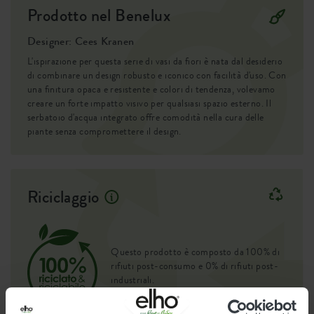
Prodotto nel Benelux
Designer: Cees Kranen
L'ispirazione per questa serie di vasi da fiori è nata dal desiderio
di combinare un design robusto e iconico con facilità d'uso. Con
una finitura opaca e resistente e colori di tendenza, volevamo
creare un forte impatto visivo per qualsiasi spazio esterno. Il
serbatoio d'acqua integrato offre comodità nella cura delle
piante senza compromettere il design.
Riciclaggio
Questo prodotto è composto da 100% di
rifiuti post-consumo e 0% di rifiuti post-
industriali.