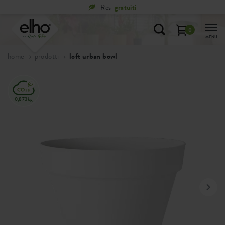
Resi
gratuiti
0
MENÙ
home
prodotti
loft urban bowl
0,873kg