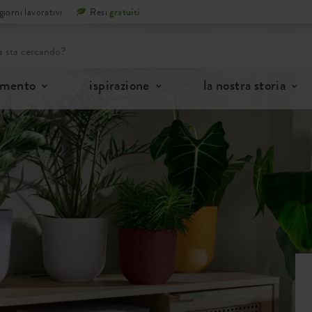
iorni lavorativi
Resi
gratuiti
imento
ispirazione
la nostra storia