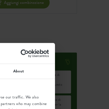
Aggiungi combinazione
Impronta ambientale
About
Emissione media di
0,143
CO2 per la
kg
produzione di questo
prodotto
se our traffic. We also
Emissione media di
ics partners who may combine
0,121
energia verde per la
kWh