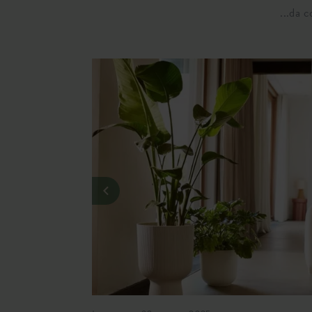
...da 