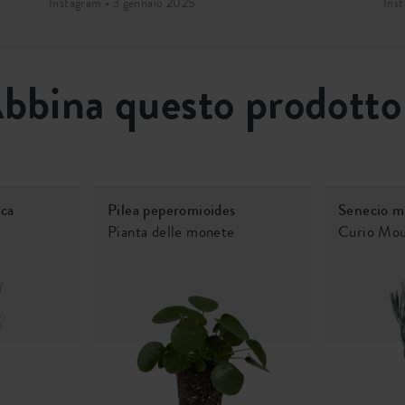
Instagram • 3 gennaio 2025
Ins
bbina questo prodotto
ica
Pilea peperomioides
Senecio m
Pianta delle monete
Curio Mou