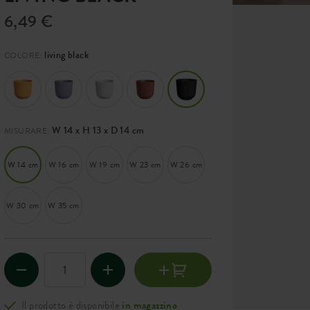
6,49 €
living black
COLORE:
W 14 x H 13 x D 14 cm
MISURARE:
W 14 cm
W 16 cm
W 19 cm
W 23 cm
W 26 cm
W 30 cm
W 35 cm
Il prodotto è disponibile
in magazzino