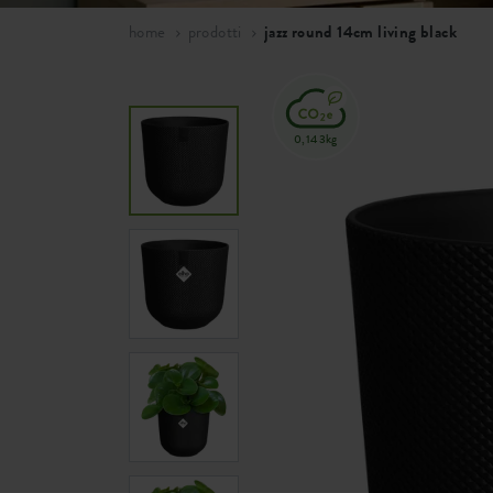
home
prodotti
jazz round 14cm living black
0,143kg