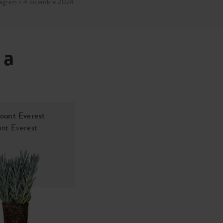
tagram • 4 dicembre 2024
Instagram • 2 ot
 a
ount Everest
nt Everest