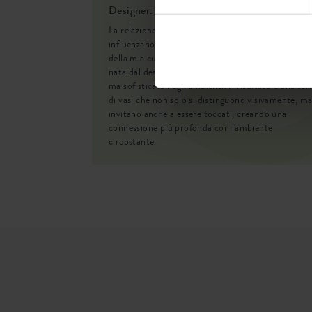
Designer: Anne Camps
EAN
La relazione tra colore ed emozione, e come questi
influenzano i nostri spazi abitativi, è stata la spinta
SKU
della mia curiosità. La serie di vasi Jazz per interni
nata dal desiderio di portare un'atmosfera giocosa
ma sofisticata negli ambienti. Il risultato è una ser
di vasi che non solo si distinguono visivamente, m
invitano anche a essere toccati, creando una
connessione più profonda con l'ambiente
circostante.