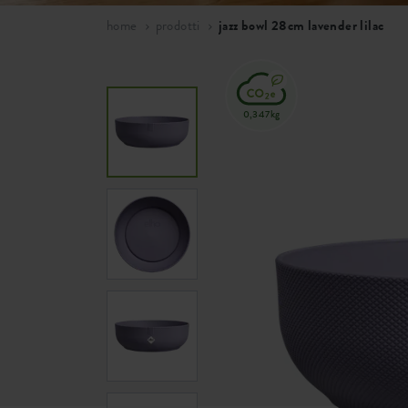
home
prodotti
jazz bowl 28cm lavender lilac
0,347kg