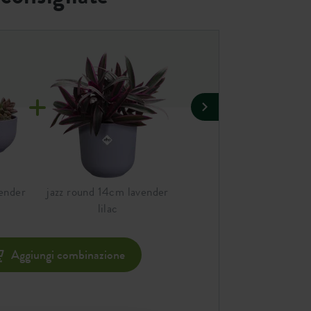
vender
jazz round 14cm lavender
jazz bowl 28cm lavender
lilac
lilac
Aggiungi combinazione
Agg