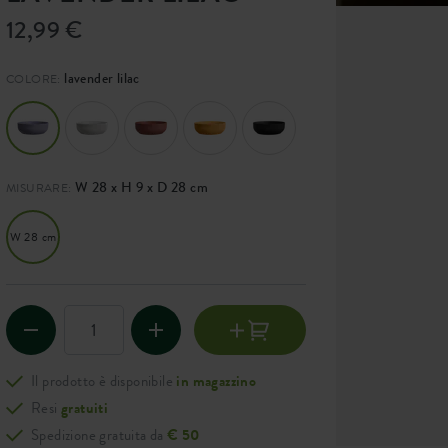
12,99 €
lavender lilac
COLORE:
W 28 x H 9 x D 28 cm
MISURARE:
W 28 cm
Il prodotto è disponibile
in magazzino
Resi
gratuiti
Spedizione gratuita da
€ 50