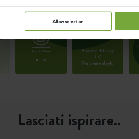
Certificazioni
Garanzia
8711904534240
L
Allow selection
99
2951802840400
 è
s
anni
e
ie
d
a
p
Protetto dai raggi
F
UV
Resistente al gelo
Lasciati ispirare..