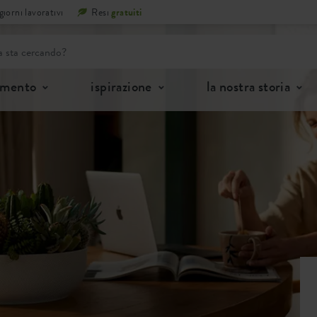
iorni lavorativi
Resi
gratuiti
imento
ispirazione
la nostra storia