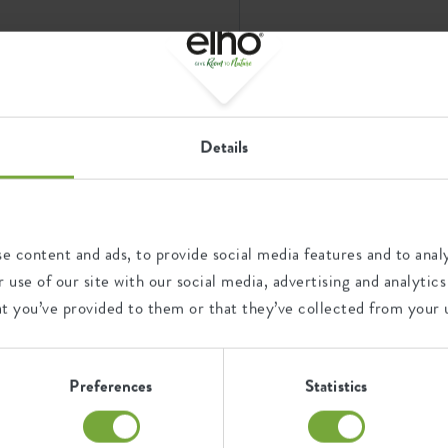
uò essere posizionato anche
 si formino aloni. L’elevata
aso
 che è certo è che questo vaso
nterno
 riciclata al 100%, è prodotto
abile.
9 anni
elho eco passport
Details
o
disce, è facile da pulire e
li urti. Promesso! E per
o
ranzia di 3 anni.
Riciclaggio
e content and ads, to provide social media features and to analy
o
 use of our site with our social media, advertising and analyt
o
at you’ve provided to them or that they’ve collected from your u
Questo prodotto è composto
da 100% di rifiuti post-
o
consumo e 0% di rifiuti post-
industriali.
Preferences
Statistics
o
o