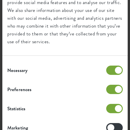
provide social media features and to analyse our traffic.
0,288
Emissione media di CO2 per la
We also share information about your use of our site
kg
produzione di questo prodotto
with our social media, advertising and analytics partners
who may combine it with other information that you’ve
provided to them or that they’ve collected from your
Emissione media di energia verde
0,244
use of their services.
per la produzione di questo
kWh
prodotto
Consent
L'emissione per prodotto si basa sull'emissione totale di
Necessary
Selection
CO2 del gruppo elho. Per calcolare l'impronta per
prodotto, dividiamo l'impronta totale di CO2 per il
peso di ciascun prodotto.
Preferences
Fonte: Anthesis 2023
Statistics
Marketing