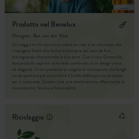
ed è anche completamente riciclabile.
al 100%.
Waranty
99 anni
Curare le piante è un gioco da ragazzi
Prodotto nel Benelux
Ruote
no
Tutti i nostri vasi greenville hanno un serbatoio d'acqua
integrato, dove immagazzinano l'acqua in eccesso a cui la
Designer: Bas van der Veer
Sistema di irrigazione
sì
tua pianta può attingere alla bisogna. In questo modo eviti i
Un viaggio mi ha ispirato a creare un vaso e un sottovaso che
ristagni d’acqua e fornisci alle tue piante una riserva per
Sistema di drenaggio
sì
rimangano fedeli alla forma archetipica del vaso da fiori,
quando hanno di nuovo sete. E’ una gran comodità quando
distinguendo chiaramente le due parti. Con il vaso Greenville,
dimentichi accidentalmente di bagnarle o quando invece le
due prodotti separati sono stati combinati in un design coeso
Fondo rialzato
no
annaffi troppo. Così potrai goderti a lungo la bellezza delle
ed elegante. Il vaso presenta un angolo di inclinazione che funge
sia da apertura per controllare il livello dell'acqua sia da spazio
tue piante verdi!
Praticare i fori
no
per il sottovaso. Questo crea una combinazione affascinante di
minimalismo, fascino e funzionalità.
Design lineare e colori naturali
Fori di perforazione opzionali
no
La collezione greenville ha un design moderno ed elegante
Contenitore
sì
ed è disponibile in colori naturali. Dato che i vari formati e
colori si combinano così bene tra loro, greenville è il vaso
Riciclaggio
EAN
8711904537951
ideale per realizzare abbinamenti infiniti. Potrai creare
l’ambiente verde ideale nel tuo giardino!
SKU
3041501613300