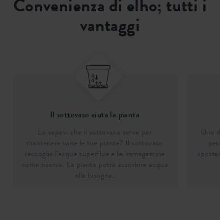
Convenienza di elho; tutti i
vantaggi
Il sottovaso aiuta la pianta
Lo sapevi che il sottovaso serve per
Uno de
mantenere sane le tue piante? Il sottovaso
pes
raccoglie l'acqua superflua e la immagazzina
spostar
come riserva. La pianta potrà assorbire acqua
alla bisogna.