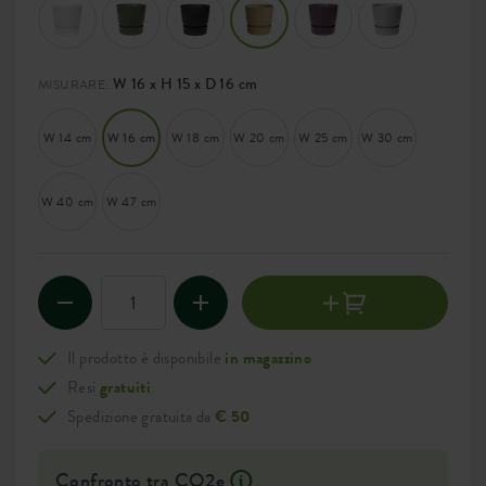
W 16 x H 15 x D 16 cm
MISURARE:
W 14 cm
W 16 cm
W 18 cm
W 20 cm
W 25 cm
W 30 cm
W 40 cm
W 47 cm
Il prodotto è disponibile
in magazzino
Resi
gratuiti
Spedizione gratuita da
€ 50
Confronto tra CO2e