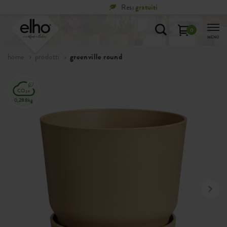
Resi
gratuiti
0
MENÙ
home
prodotti
greenville round
0,288kg