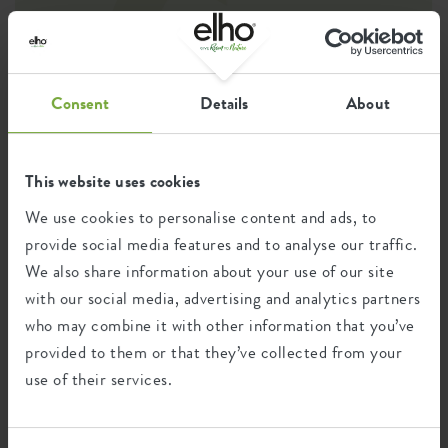
Questo prodotto è composto da 35% di
rifiuti post-consumo e 65% di rifiuti post-
industriali.
Consent
Details
About
This website uses cookies
Certificazioni
Garanzia
We use cookies to personalise content and ads, to
provide social media features and to analyse our traffic.
99
We also share information about your use of our site
anni
with our social media, advertising and analytics partners
who may combine it with other information that you’ve
Protetto dai raggi UV
provided to them or that they’ve collected from your
Resistente al gelo
use of their services.