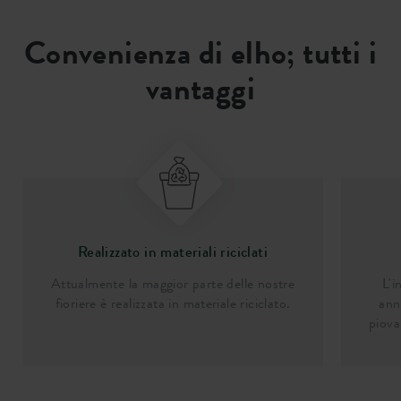
Convenienza di elho; tutti i
vantaggi
Realizzato in materiali riciclati
Attualmente la maggior parte delle nostre
L'i
fioriere è realizzata in materiale riciclato.
ann
piova