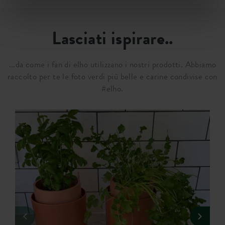
Lasciati ispirare..
...da come i fan di elho utilizzano i nostri prodotti. Abbiamo
raccolto per te le foto verdi più belle e carine condivise con
#elho.