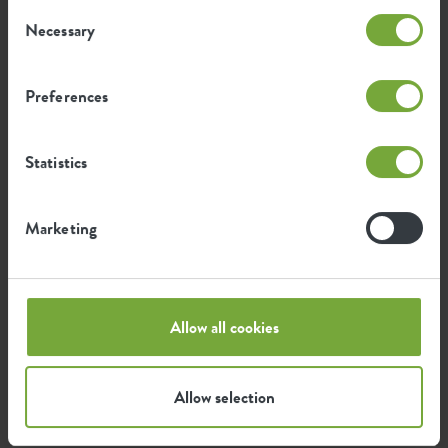
Impronta ambientale
Consent
Necessary
Selection
0,658
Emissione media di CO2 per la
Preferences
kg
produzione di questo prodotto
Statistics
Emissione media di energia verde
0,558
per la produzione di questo
kWh
prodotto
Marketing
L'emissione per prodotto si basa sull'emissione totale di
CO2 del gruppo elho. Per calcolare l'impronta per
prodotto, dividiamo l'impronta totale di CO2 per il
Allow all cookies
peso di ciascun prodotto.
Fonte: Anthesis 2023
Allow selection