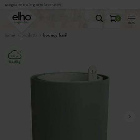
Resi
gratuiti
0
MENÙ
home
prodotti
bouncy basil
0,658kg