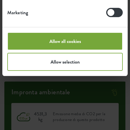
Marketing
Certificazioni
Garanzia
99
anni
Allow all cookies
Protetto dai raggi UV
Allow selection
Resistente al gelo
Impronta ambientale
4531,3
Emissione media di CO2 per la
kg
produzione di questo prodotto