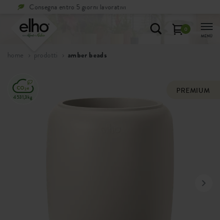
Resi
gratuiti
0
MENÙ
home
prodotti
amber beads
PREMIUM
4531,3kg