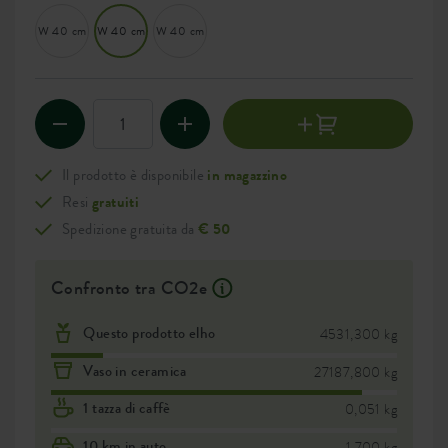
W 40 cm
W 40 cm
W 40 cm
Il prodotto è disponibile
in magazzino
Resi
gratuiti
Spedizione gratuita da
€ 50
Confronto tra CO2e
Questo prodotto elho
4531,300 kg
Vaso in ceramica
27187,800 kg
1 tazza di caffè
0,051 kg
10 km in auto
1,700 kg