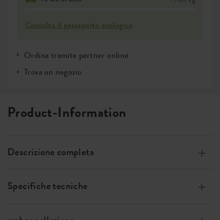
Consulta il passaporto ecologico
Ordina tramite partner online
Trova un negozio
Product-Information
Descrizione completa
Garanzia a vita.
Specifiche tecniche
Design unico con forme morbide e arrotondate.
Adatto sia per interni che per esterni.
Dimensioni
w 40 x h 48 x d 39 cm