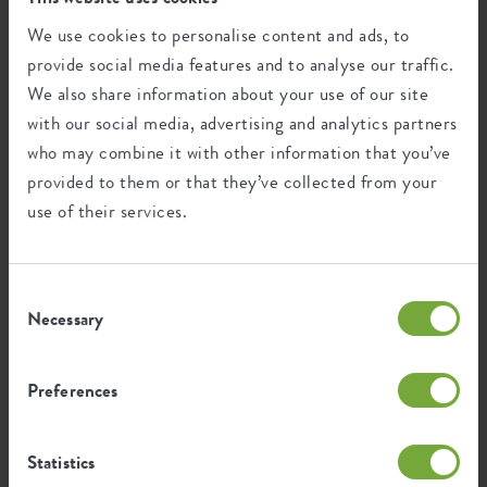
Designer: Bas van der Veer
We use cookies to personalise content and ads, to
A truly premium collection that combines iconic, expressive,
provide social media features and to analyse our traffic.
fresh and also more restrained shapes, always thoughtfully
We also share information about your use of our site
detailed and with a beautiful, high quality surface finish. This
with our social media, advertising and analytics partners
collection was mindfully curated for each shape to stand out
individually in a wide variety of styles, but all planters in this
who may combine it with other information that you’ve
range also clearly stem from the same family, forming a
provided to them or that they’ve collected from your
collection of premium planters that were designed to elevate its
use of their services.
environment and, of course, the greenery it holds.
Consent
Riciclaggio
Necessary
Selection
Preferences
Questo prodotto è composto da 0% di
rifiuti post-consumo e 100% di rifiuti
post-industriali.
Statistics