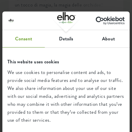
un tocco di magia, la magia delle orchidee!
Seguendo le ultime tendenze nell'arredamento
d'interni, ci immergiamo in una variegata gamma
di colori e nell'uso di materiali naturali. Pensate
oltre alle pareti colorate, ai mobili e agli
Consent
Details
About
accessori. Anche i fiori e le piante aggiungono
una spruzzata di colore alla tua casa. È il
momento di trasformare la tua giungla urbana
verde in un paradiso floreale esotico aggiungendo
This website uses cookies
orchidee alla tua collezione di piante. L'orchidea
We use cookies to personalise content and ads, to
è, infatti, la star di questa stagione. E indovina un
provide social media features and to analyse our traffic.
po'? Abbiamo i suggerimenti definitivi sulle
We also share information about your use of our site
orchidee pronti per te!
with our social media, advertising and analytics partners
who may combine it with other information that you’ve
provided to them or that they’ve collected from your
use of their services.
DAVANZALE
SOGGIORNO
CUCINA
DIY
BLOG