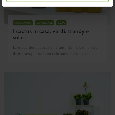
SOGGIORNO
DAVANZALE
BLOG
I cactus in casa: verdi, trendy e
solari
La moda dei cactus non tramonta mai, e non c'è
da meravigliarsi. Non solo sono piante trendy ma
anche facili da curare, ideali per chi ha poco
tempo o voglia da dedicare alla coltivazione delle
piante. Nell'arredamento moderno i cactus
rappresentano degli accessori essenziali, che
garantiscono molti anni di piacere!