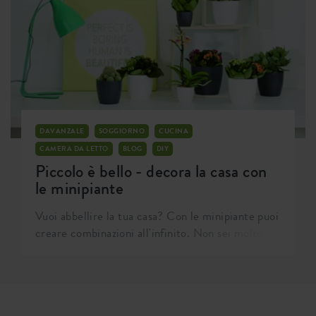
DAVANZALE
SOGGIORNO
CUCINA
CAMERA DA LETTO
BLOG
DIY
Piccolo è bello - decora la casa con
le minipiante
Vuoi abbellire la tua casa? Con le minipiante puoi
creare combinazioni all'infinito. Non sei molto
capace a curare le piante? E' una buona notizia!
Molte minipiante richiedono una mini cura.
Lasciati ispirare e scopri tutte le soluzioni offerte
da queste piccole amiche.