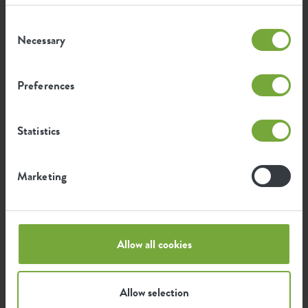
5 idee per dare un tocco di stile e
Consent
originalita ai vostri davanzali
Necessary
Selection
Se anche voi avete dei vicini che, passeggiando
davanti a casa vostra, sembrano non poter
Preferences
resistere alla tentazione di dare una sbirciatina
all’interno, perché non dar loro qualcosa da
guardare che non sia il vostro salotto o la camera
Statistics
da letto? Quelli, infatti, dovreste poter essere in
grado di tenerveli per voi. Basterà allestire i
davanzali delle finestre dando sfoggio delle vostre
Marketing
abilità decorative, nascondendo così ciò che si
trova all’interno. Divertitevi ad intrattenere i
vostri vicini e proteggere al contempo l’intimità
della vostra casa!
Allow all cookies
Allow selection