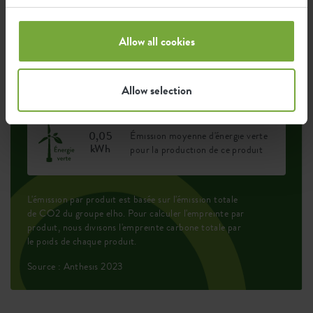
Empreinte environnementale
Allow all cookies
0,042
Émission moyenne de CO2 pour
kg
la production de ce produit
Allow selection
0,05
Émission moyenne d'énergie verte
kWh
pour la production de ce produit
L'émission par produit est basée sur l'émission totale
de CO2 du groupe elho. Pour calculer l'empreinte par
produit, nous divisons l'empreinte carbone totale par
le poids de chaque produit.
Source : Anthesis 2023