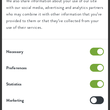
We also share information about your use of our site
with our social media, advertising and analytics partners
who may combine it with other information that you’ve
Ce produit est composé de 100% de
provided to them or that they’ve collected from your
déchets post-consommation et de 0% de
déchets post-industriels.
use of their services.
Consent
Necessary
Selection
Certifications
Guarantee
99
Preferences
années
Statistics
Protégé contre les UV
Résistant au gel
Marketing