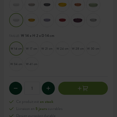
W 14 x H 2 x D 14 cm
TAILLE:
W 14 cm
W 17 cm
W 21 cm
W 24 cm
W 28 cm
W 30 cm
W 34 cm
W 41 cm
Ce produit est
en stock
Livraison en
5 jours
ouvrables
Design européen durable