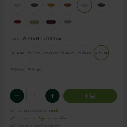
W 30 x H 4 x D 30 cm
TAILLE:
W 14 cm
W 17 cm
W 21 cm
W 24 cm
W 28 cm
W 30 cm
W 34 cm
W 41 cm
Ce produit est
en stock
Livraison en
5 jours
ouvrables
Design européen durable