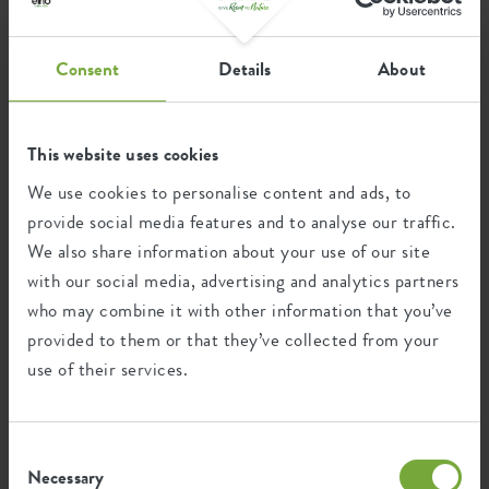
Deze schotel is - uiteraard - gemaakt van 100% gerecycled
Fond surélevé
non
kunststof en zijn daarmee niet alleen functioneel, maar ook
duurzaam. Het opvangen van het overtollige water is op
Consent
Details
About
Trous de perceuse
non
Ce produit est composé de 100% de
meerdere manieren gunstig voor je planten. In eerste
déchets post-consommation et de 0% de
instantie kan het overtollige water weg, maar je bouwt ook
Trous en option
non
déchets post-industriels.
een klein reservoir op voor drogere momenten. Zo kan ook
This website uses cookies
Preuve de conteneur
non
jij met een gerust hart jouw planten verzorgen en
We use cookies to personalise content and ads, to
tegelijkertijd bijdragen aan een duurzame wereld.
EAN
8711904495466
provide social media features and to analyse our traffic.
Certifications
Guarantee
We also share information about your use of our site
SKU
9229804045100
with our social media, advertising and analytics partners
99
who may combine it with other information that you’ve
années
provided to them or that they’ve collected from your
use of their services.
Protégé contre les UV
Résistant au gel
Consent
Necessary
Selection