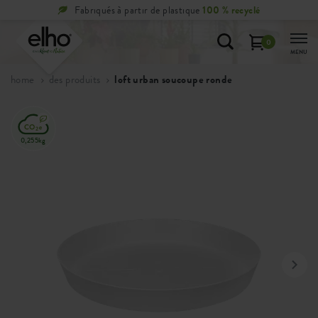
00 % recyclé
Retours
gratuits
sous 100 jour
0
MENU
home
des produits
loft urban soucoupe ronde
0,255kg