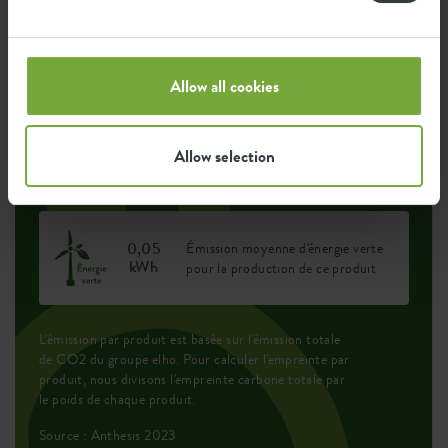
Empreinte environnementale
Allow all cookies
0,042
Émission moyenne de CO2 pour
Allow selection
kg
la production de ce produit
0,05
Émission moyenne d'énergie verte
kWh
pour la production de ce produit
L'émission par produit est basée sur l'émission totale
de CO2 du groupe elho. Pour calculer l'empreinte par
produit, nous divisons l'empreinte carbone totale par
le poids de chaque produit.
Source : Anthesis 2023