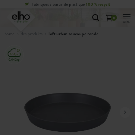
0 % recyclé
Retours
gratuits
sous 100 jours
0
MENU
home
des produits
loft urban soucoupe ronde
0,042kg