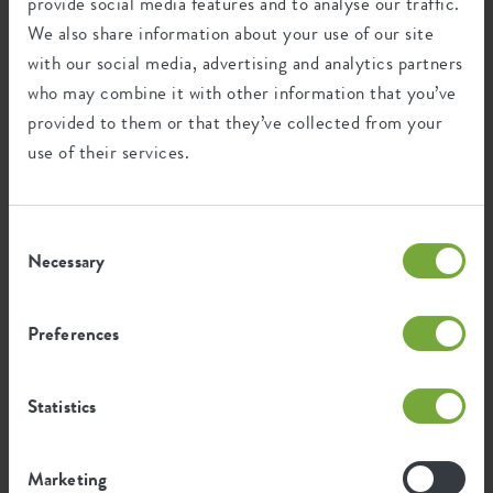
provide social media features and to analyse our traffic.
We also share information about your use of our site
Recyclage
with our social media, advertising and analytics partners
who may combine it with other information that you’ve
provided to them or that they’ve collected from your
Ce produit est composé de 0% de déchets
use of their services.
post-consommation et de 100% de
déchets post-industriels.
Consent
Necessary
Selection
Certifications
Guarantee
Preferences
99
années
Statistics
Protégé contre les UV
Résistant au gel
Marketing