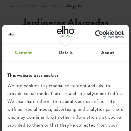
home
coleccion
jardineras
alargadas
Jardineras Alargadas
Las jardineras alargadas confieren a tus plantas un carácter
espacioso. Puedes colocarlas fácilmente en la barandilla de
un balcón o como separación en tu jardín. ¡Sé creativo y
Consent
Details
About
rodéate de verde con una jardinera alargada de elho!
This website uses cookies
30 artikelen
We use cookies to personalise content and ads, to
provide social media features and to analyse our traffic.
We also share information about your use of our site
with our social media, advertising and analytics partners
who may combine it with other information that you’ve
provided to them or that they’ve collected from your