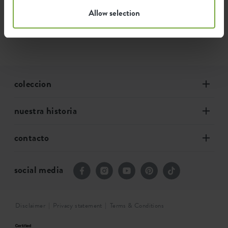
¡Echa un vistazo a nuestra selección completa! ¡Convierte
Allow selection
tu casa en un hogar verde!
coleccion
nuestra historia
contacto
social media
Disclaimer
Privacy statement
Terms & Conditions