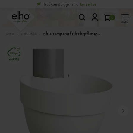
Rücksendungen sind
kostenlos
0
MENÜ
home
produkte
vibia campana fallrohrpflanzgefäss
0,236kg