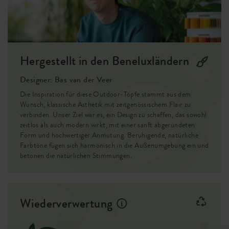
oder Seidenweiß oder setze mit Honiggelb einen
Farbakzent.
Stabil und sicher
Wickle das clevere Aufhängesystem um ein Regenrohr und
Hergestellt in den Beneluxländern
hänge den Blumentopf daran. Eine rutschfeste Oberfläche
Designer: Bas van der Veer
sorgt dafür, dass der Topf nicht verrutscht oder
herunterrutscht. Nun hast du eine einfache Möglichkeit,
Die Inspiration für diese Outdoor-Töpfe stammt aus dem
Wunsch, klassische Ästhetik mit zeitgenössischem Flair zu
mehr Grün in dein Leben zu bringen.
verbinden. Unser Ziel war es, ein Design zu schaffen, das sowohl
zeitlos als auch modern wirkt, mit einer sanft abgerundeten
Form und hochwertiger Anmutung. Beruhigende, natürliche
Farbtöne fügen sich harmonisch in die Außenumgebung ein und
betonen die natürlichen Stimmungen.
Wiederverwertung