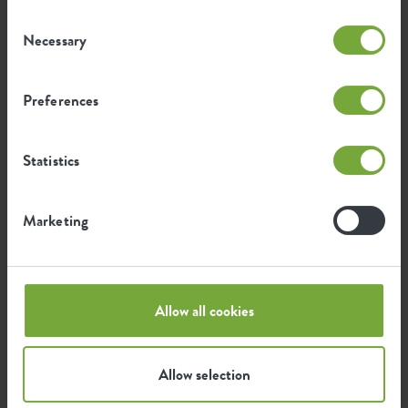
Consent
Necessary
Durchschnittliche CO2-Emission
Selection
0,236
bei der Herstellung dieses
kg
Produkts
Preferences
Durchschnittliche Emission grüner
0,2
Energie bei der Herstellung dieses
kWh
Statistics
Produkts
Marketing
Die Emission pro Produkt basiert auf der gesamten
CO2-Emission der elho Gruppe. Um den Fußabdruck
pro Produkt zu berechnen, teilen wir den gesamten
CO2-Fußabdruck durch das Gewicht der einzelnen
Produkte.
Allow all cookies
Quelle: Anthesis 2023
Allow selection