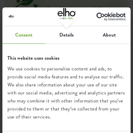
Dieses Produkt besteht zu 100% aus
Post-Verbraucher-Abfällen und zu 0% aus
Post-industriellen Abfällen.
Consent
Details
About
Zertifikate
Garantie
This website uses cookies
99
We use cookies to personalise content and ads, to
Jahre
provide social media features and to analyse our traffic.
We also share information about your use of our site
with our social media, advertising and analytics partners
UV-beständig
frostbeständig
who may combine it with other information that you’ve
provided to them or that they’ve collected from your
use of their services.
Ökologischer Fußabdruck