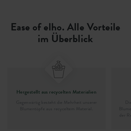
Ease of elho. Alle Vorteile
im Überblick
Hergestellt aus recycelten Materialien
Gegenwärtig besteht die Mehrheit unserer
Di
Blumentöpfe aus recyceltem Material.
Blume
der R