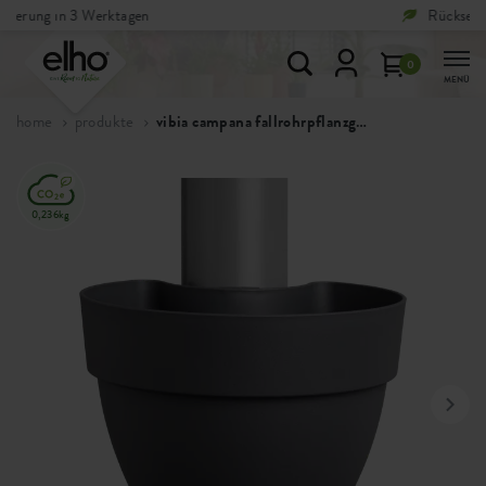
Rücksendungen sind
kostenlos
0
MENÜ
home
produkte
vibia campana fallrohrpflanzgefäss
0,236kg