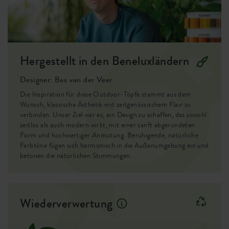
oder Seidenweiß oder setze mit Honiggelb einen
Farbakzent.
Stabil und sicher
Wickle das clevere Aufhängesystem um ein Regenrohr und
Hergestellt in den Beneluxländern
hänge den Blumentopf daran. Eine rutschfeste Oberfläche
Designer: Bas van der Veer
sorgt dafür, dass der Topf nicht verrutscht oder
herunterrutscht. Nun hast du eine einfache Möglichkeit,
Die Inspiration für diese Outdoor-Töpfe stammt aus dem
Wunsch, klassische Ästhetik mit zeitgenössischem Flair zu
mehr Grün in dein Leben zu bringen.
verbinden. Unser Ziel war es, ein Design zu schaffen, das sowohl
zeitlos als auch modern wirkt, mit einer sanft abgerundeten
Form und hochwertiger Anmutung. Beruhigende, natürliche
Farbtöne fügen sich harmonisch in die Außenumgebung ein und
betonen die natürlichen Stimmungen.
Wiederverwertung