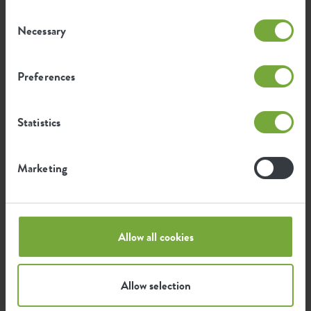
Consent
Necessary
Durchschnittliche CO2-Emission
Selection
0,236
bei der Herstellung dieses
kg
Produkts
Preferences
Durchschnittliche Emission grüner
0,2
Energie bei der Herstellung dieses
kWh
Statistics
Produkts
Marketing
Die Emission pro Produkt basiert auf der gesamten
CO2-Emission der elho Gruppe. Um den Fußabdruck
pro Produkt zu berechnen, teilen wir den gesamten
CO2-Fußabdruck durch das Gewicht der einzelnen
Produkte.
Allow all cookies
Quelle: Anthesis 2023
Allow selection