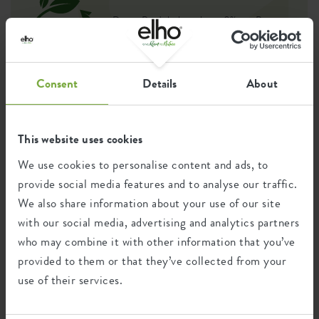
Dieses Produkt besteht zu 0% aus Post-
Verbraucher-Abfällen und zu 100% aus
Post-industriellen Abfällen.
Consent
Details
About
Zertifikate
Garantie
This website uses cookies
99
We use cookies to personalise content and ads, to
Jahre
provide social media features and to analyse our traffic.
We also share information about your use of our site
with our social media, advertising and analytics partners
UV-beständig
frostbeständig
who may combine it with other information that you’ve
provided to them or that they’ve collected from your
use of their services.
Ökologischer Fußabdruck