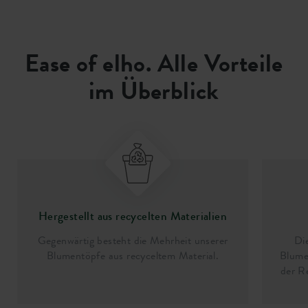
Ease of elho. Alle Vorteile
im Überblick
Hergestellt aus recycelten Materialien
Gegenwärtig besteht die Mehrheit unserer
Di
Blumentöpfe aus recyceltem Material.
Blume
der R