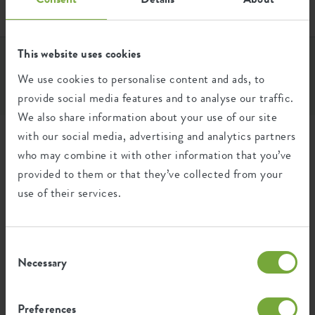
Empfohlene Kombinationen
papierhandbuch (pap22)
Grün in vollem Glanz erstrahlt und verfügt außerdem über
Klicke
hier
, um die App für Android herunterzuladen.
Produkttyp
zubehör
eine umfangreiche Pflanzenbibliothek. Das Design ist - wie
könnte es anders sein - natürlich und passt gut zur Pflanze
Produktnutzung
innen
und zu deiner Einrichtung. Ein neues originelles
This website uses cookies
Pflanzentool, das du jemand anderem - oder dir selbst -
Produktgarantie
2 jahre
We use cookies to personalise content and ads, to
schenken solltest.
provide social media features and to analyse our traffic.
Räder
nein
We also share information about your use of our site
with our social media, advertising and analytics partners
Bewässerungssystem
nein
who may combine it with other information that you’ve
Entwässerungssystem
nein
provided to them or that they’ve collected from your
smart pebble Erdbraun
vibes fold rund rollen
use of their services.
Erhöhter Boden
nein
35cm zartrosa
Behälter Beweis
nein
Consent
Optionale Bohrlöcher
nein
Necessary
Selection
Behälterbeweis
nein
Preferences