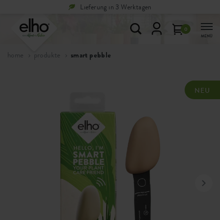
Lieferung in 3 Werktagen
0
MENÜ
home
produkte
smart pebble
NEU