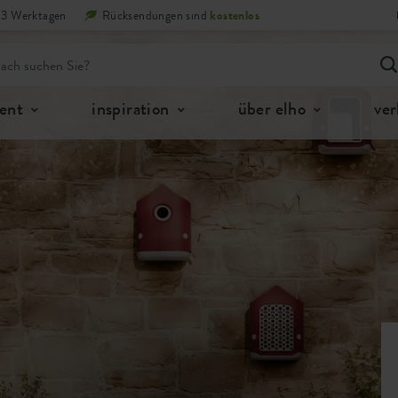
n 3 Werktagen
Rücksendungen sind
kostenlos
ent
inspiration
über elho
ver