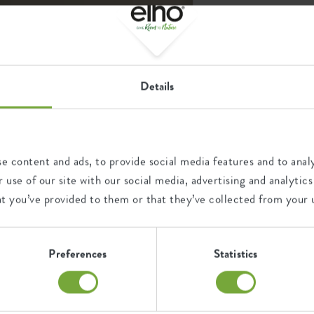
Details
e content and ads, to provide social media features and to analy
 use of our site with our social media, advertising and analyt
at you’ve provided to them or that they’ve collected from your u
Empfohlene K
Preferences
Statistics