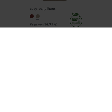
201845700
cosy vogelhaus
Preis von
14,99 €
kontakt
social media
faq
fur unternehmen
barrierefreiheit
ion