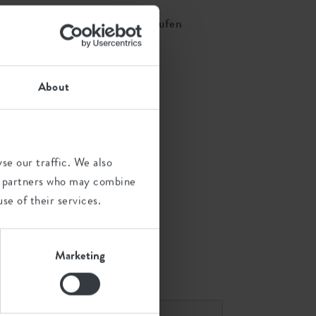
Bei einem Onlinepartner kaufen
Ein Geschäft finden
About
se our traffic. We also
ics partners who may combine
se of their services.
ombinationen
Marketing