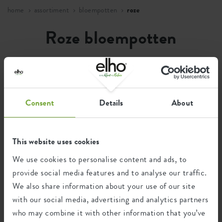
home
assortiment
bloempotten
roze
Roze bloempotten
Roze plantenpotten hebben we in verschillende soorten
roze. Of je nu voor een lichte tint roze gaat, of een
bloempot die er helemaal uitknalt, je vindt ze bij elho!
Consent
Details
About
10 artikelen
This website uses cookies
We use cookies to personalise content and ads, to
provide social media features and to analyse our traffic.
We also share information about your use of our site
with our social media, advertising and analytics partners
who may combine it with other information that you’ve
1