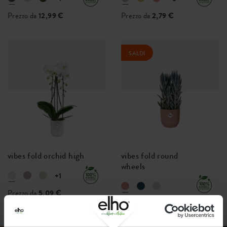
Prezzo da
12,99 €
Prezzo da
2,79 €
SALDI
vibes fold orchid high
vibes fold round
wheels
+1
Prezzo da
5,09 €
Prezzo da
40,37 €
47,49 €