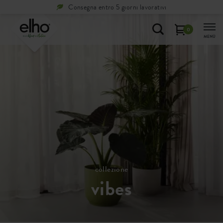
Consegna entro 5 giorni lavorativi
0
MENÙ
collezione
vibes