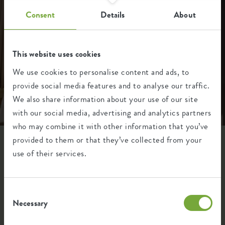
Consent
Details
About
This website uses cookies
We use cookies to personalise content and ads, to
provide social media features and to analyse our traffic.
We also share information about your use of our site
with our social media, advertising and analytics partners
who may combine it with other information that you’ve
provided to them or that they’ve collected from your
Accessori smart nello stesso stile
use of their services.
La vibes Fold Watering Can e il Plant Mister uniscono design
intelligente e praticità. Perfetti per la cura quotidiana delle
Consent
Necessary
Selection
tue piante. Grazie al sistema di compressione innovativo,
puoi nebulizzare fino a cinque secondi di micro-gocce, ideali