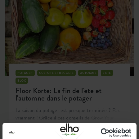
solides.
POTAGER
CULTURE ET RÉCOLTE
AUTOMNE
L'ÉTÉ
BLOG
Floor Korte: La fin de l'ete et
l'automne dans le potager
La saison du potager est presque terminée ? Pas
vraiment ! Grâce à ces conseils de Grow Your
Own influenceuse Floor, vous pouvez encore
profiter d'une récolte fraîche de votre propre