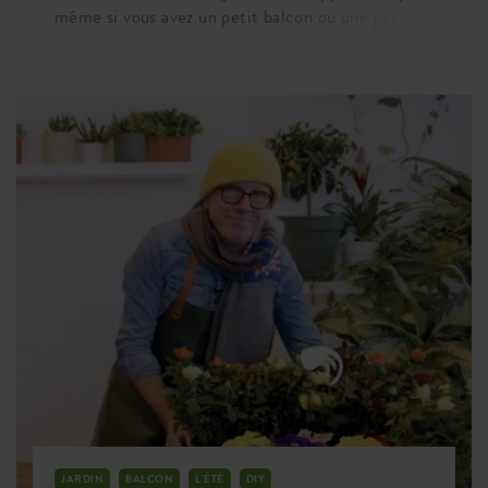
même si vous avez un petit balcon ou une petite
terrasse, cultiver votre propre nourriture bio de
saison est tout à fait possible. Cela permettra
également de démystifier certaines mauvaises
expériences passées en matière de jardinage afin
de vous rassurer sur le fait que nous avons tous la
main verte ! Je vous ferai également part des
avantages étonnants du jardinage urbain et de
quelques conseils simples pour commencer à
cultiver.
JARDIN
BALCON
L'ÉTÉ
DIY