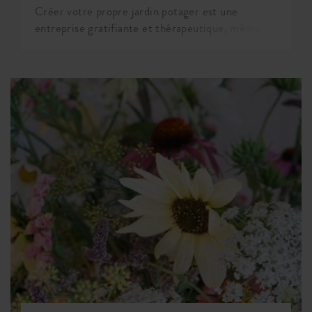
Créer votre propre jardin potager est une
entreprise gratifiante et thérapeutique, même
lorsque l'été laisse place à l'automne. Non
seulement cela contribue à votre bien-être, mais
cela favorise également une connexion plus
profonde avec la nature et une meilleure
appréciation de la nourriture que vous
consommez. Et le plus beau, c'est que vous
pouvez vous lancer dans cette aventure à
n'importe quel moment de l'année. Dans cet
article, nous vous guiderons à travers les
premières étapes de la mise en place de votre
propre jardin et vous fournirons un aperçu sur les
tâches à accomplir à la fin de l’été.