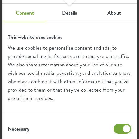
potager à la fin de l'été et en automne !
Consent
Details
About
This website uses cookies
We use cookies to personalise content and ads, to
provide social media features and to analyse our traffic.
We also share information about your use of our site
with our social media, advertising and analytics partners
who may combine it with other information that you’ve
provided to them or that they’ve collected from your
use of their services.
JARDIN
BALCON
DIY
L'ÉTÉ
DIY : faites entrer l'esprit des
Consent
vacances dans votre jardin
Necessary
Selection