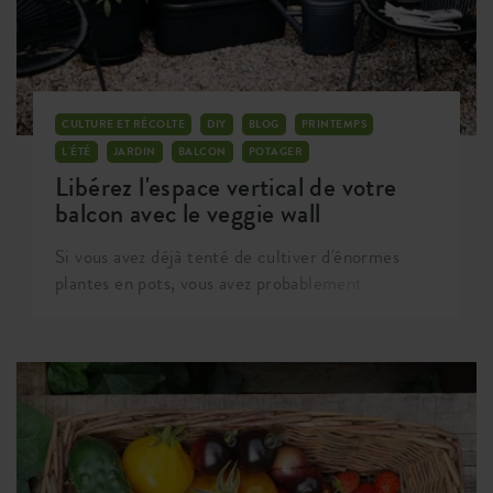
CULTURE ET RÉCOLTE
DIY
BLOG
PRINTEMPS
L'ÉTÉ
JARDIN
BALCON
POTAGER
Libérez l'espace vertical de votre
balcon avec le veggie wall
Si vous avez déjà tenté de cultiver d'énormes
plantes en pots, vous avez probablement
remarqué à quel point cela peut devenir
compliqué de bien les tuteurer. Si vous n'avez
jamais fait l'expérience, vous la ferez
certainement avec ces plants de poivron pouvant
atteindre 1,5 mètre de hauteur. Cela peut
devenir très compliqué de maintenir ce beau
feuillage dense bien droit, malgré 4 ou 5 tuteurs