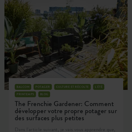
chaque précieux centimètre de votre jardin ou de
votre balcon pour accueillir encore plus de
plantes, quelle que soit la taille de votre espace.
Non seulement cela vous rendra heureux, mais
cela rendra aussi la nature heureuse.
BALCON
POTAGER
CULTURE ET RÉCOLTE
L'ÉTÉ
PRINTEMPS
BLOG
The Frenchie Gardener: Comment
développer votre propre potager sur
des surfaces plus petites
Dans l'article suivant, je vais vous apprendre que,