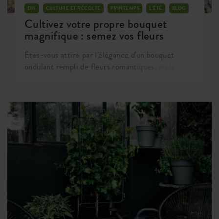
DIY
CULTURE ET RÉCOLTE
PRINTEMPS
L'ÉTÉ
BLOG
Cultivez votre propre bouquet
magnifique : semez vos fleurs
Êtes-vous attiré par l'élégance d'un bouquet
ondulant rempli de fleurs romantiques, ou les
fleurs vives et audacieuses capturent-elles votre
imagination ? C'est maintenant le moment idéal
pour semer les graines de votre propre jardin de
fleurs à couper, adapté à vos goûts personnels.
Même alors que le mois de mai se déroule, vous
pouvez planter les graines qui donneront
naissance à des bouquets pour cet été.
Embarquons ensemble dans cette aventure !