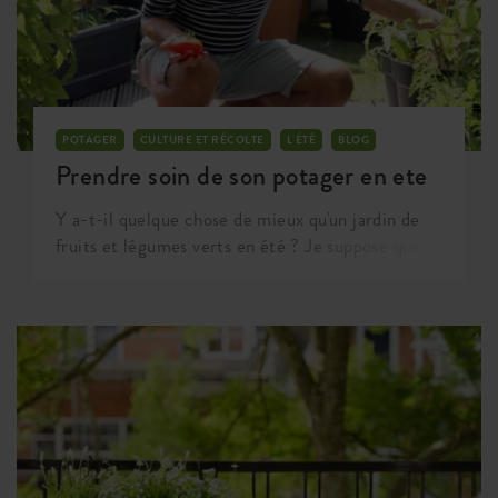
POTAGER
CULTURE ET RÉCOLTE
L'ÉTÉ
BLOG
Prendre soin de son potager en ete
Y a-t-il quelque chose de mieux qu'un jardin de
fruits et légumes verts en été ? Je suppose que
votre jardin vert est précieux pour vous et qu'en
été, vous ne pouvez pas rester les bras croisés,
désolé d'être déprimant ! Vos plantes pourraient
souffrir des températures chaudes et elles ont
également besoin de beaucoup de nutriments
pour terminer leur première production. Vous
trouverez dans cet article tous mes conseils pour
vous assurer une culture réussite tout au long de
l'été !