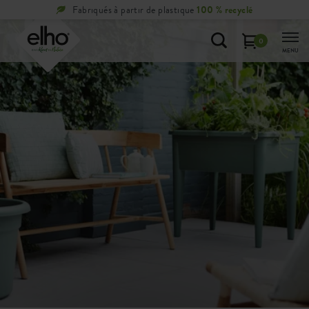
Retours
gratuits
sous 100 jours
0
MENU