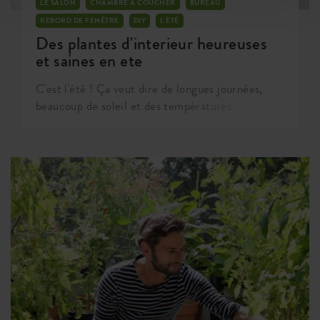
LE SALON
CHAMBRE À COUCHER
BUREAU
REBORD DE FENÊTRE
DIY
L'ÉTÉ
Des plantes d'interieur heureuses
et saines en ete
C'est l'été ! Ça veut dire de longues journées,
beaucoup de soleil et des températures
agréables. Avec un peu plus de soin et
d'attention, ce sera l'ultime saison de croissance
pour vos plantes d'intérieur. Dans ce blogue, je
vais vous donner des conseils pour garder vos
amis verts heureux et en bonne santé pendant
l'été.