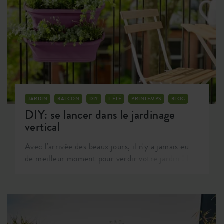
JARDIN
BALCON
DIY
L'ÉTÉ
PRINTEMPS
BLOG
DIY: se lancer dans le jardinage
vertical
Avec l'arrivée des beaux jours, il n'y a jamais eu
de meilleur moment pour verdir votre jardin ! Le
vert vous rend plus heureux, plus sain et crée une
hausse d'énergie. Il est si agréable d'être entouré
de verdure. C'est pourquoi nous aimerions vous
montrer comment vous pouvez avoir votre propre
jardin vertical. Vous pouvez désormais utiliser