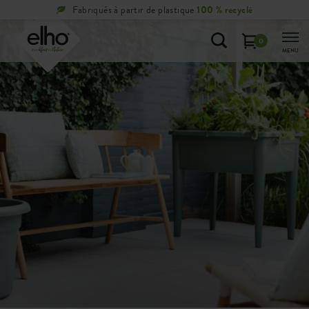
Retours
gratuits
sous 100 jours
0
MENU