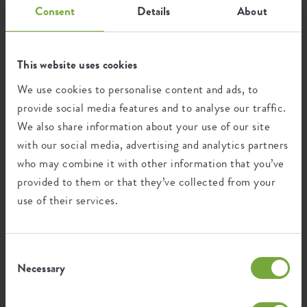
Consent
Details
About
This website uses cookies
We use cookies to personalise content and ads, to
provide social media features and to analyse our traffic.
LE SALON
HIVER
NOËL
BLOG
We also share information about your use of our site
Comment garder votre arbre de
with our social media, advertising and analytics partners
noël beau et en bonne santé
who may combine it with other information that you’ve
Avec un Noël vert, un sapin de Noël dans la
provided to them or that they’ve collected from your
maison est indispensable. Avec ou sans motte,
use of their services.
avec un pied ou un joli pot : le choix est vaste.
Mais comment faire pour que votre arbre de
Noël reste beau et en bonne santé et pour éviter
Consent
que les aiguilles ne tombent ? Nous avons
Necessary
Selection
quelques conseils pratiques à vous donner !