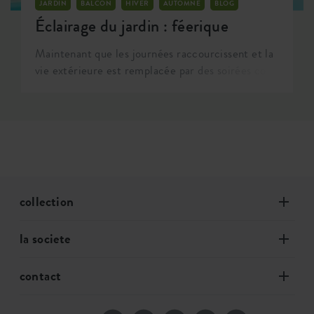
JARDIN
BALCON
HIVER
AUTOMNE
BLOG
Éclairage du jardin : féerique
Maintenant que les journées raccourcissent et la
vie extérieure est remplacée par des soirées cosy
sur le canapé, il est temps de mettre de la
lumière sur le jardin. Avec un éclairage adapté,
vous pouvez profiter de votre jardin le soir aussi.
Avec un plan d'éclairage fait sur mesure, vous
créerez non seulement une atmosphère
personnelle, mais le jardin paraîtra aussi plus
grand. L'éclairage de jardin est fonctionnel, crée
collection
une ambiance et fait fuir les visiteurs
indésirables.
la societe
contact