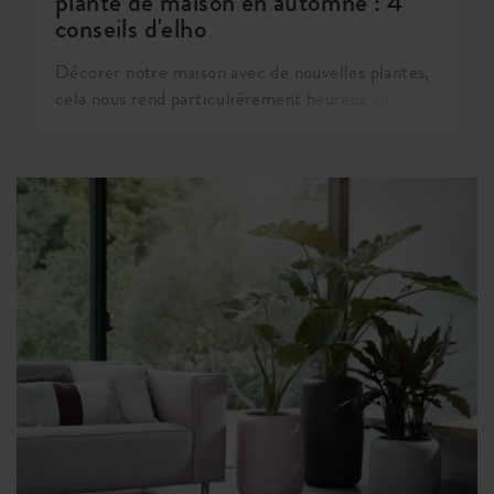
plante de maison en automne : 4
conseils d'elho
Décorer notre maison avec de nouvelles plantes,
cela nous rend particulièrement heureux au
printemps, n'est-ce pas ? L'envie de changer
radicalement sa maison et son intérieur est
connue non pas une, mais deux fois par an.
Comme maintenant, en automne. Il commence
lentement à faire froid, nous rallumons le
chauffage (ou peut-être pas) et pour de
nombreuses plantes, l'automne est également
connu comme une période de repos. Mais qu'est-
ce que cela signifie réellement pour l'entretien
de votre nouvel espace vert à la maison ?