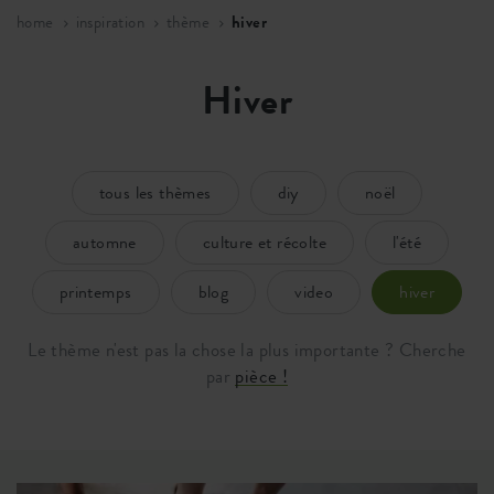
home
inspiration
thème
hiver
Hiver
tous les thèmes
diy
noël
automne
culture et récolte
l'été
printemps
blog
video
hiver
Le thème n'est pas la chose la plus importante ? Cherche
par
pièce !