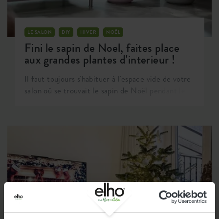
LE SALON
DIY
HIVER
NOËL
Fini le sapin de Noel, faites place
aux grandes plantes d'interieur !
Il faut toujours s'habituer à l'espace vide de votre
salon où se trouvait le sapin de Noël pendant le
mois de décembre. Utilisez cet espace pour
égayer votre maison avec un nouvel accroche-
regard vert. Un nouveau départ pour la nouvelle
année, ça sonne bien, n'est-ce pas ? Alors : sortez
le sapin de Noël et mettez une grande plante
d'intérieur ! Bonne année verte !