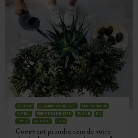
LE SALON
CHAMBRE À COUCHER
SALLE DE BAINS
BUREAU
REBORD DE FENÊTRE
CUISINE
DIY
HIVER
AUTOMNE
BLOG
Comment prendre soin de votre