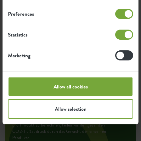
Preferences
Ökologischer Fußabdruck
Statistics
Durchschnittliche CO2-Emission
0,328
bei der Herstellung dieses
Marketing
kg
Produkts
Durchschnittliche Emission grüner
0,278
Allow all cookies
Energie bei der Herstellung dieses
kWh
Produkts
Allow selection
Die Emission pro Produkt basiert auf der gesamten
CO2-Emission der elho Gruppe. Um den Fußabdruck
pro Produkt zu berechnen, teilen wir den gesamten
CO2-Fußabdruck durch das Gewicht der einzelnen
Produkte.