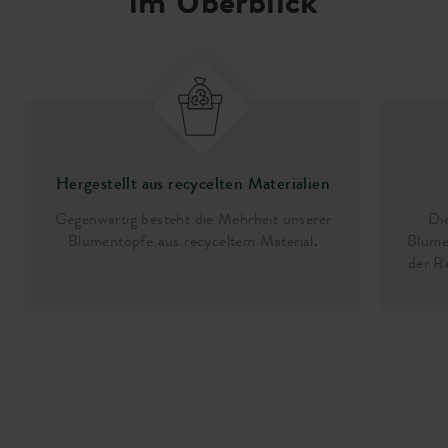
im Überblick
Hergestellt aus recycelten Materialien
Gegenwärtig besteht die Mehrheit unserer
Di
Blumentöpfe aus recyceltem Material.
Blume
der R