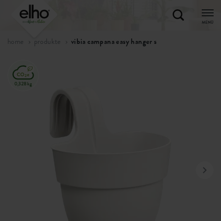
MENÜ
home
produkte
vibia campana easy hanger s
0,328kg