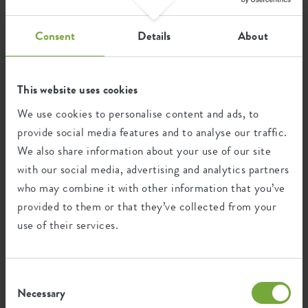
Consent
Details
About
Wiederverwertung
This website uses cookies
Dieses Produkt besteht zu 100% aus
Post-Verbraucher-Abfällen und zu 0% aus
We use cookies to personalise content and ads, to
Post-industriellen Abfällen.
provide social media features and to analyse our traffic.
We also share information about your use of our site
with our social media, advertising and analytics partners
who may combine it with other information that you’ve
Zertifikate
Garantie
provided to them or that they’ve collected from your
use of their services.
99
Jahre
Consent
UV-beständig
Necessary
Selection
frostbeständig