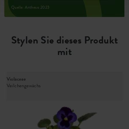
Quelle: Anthesis 2023
Stylen Sie dieses Produkt
mit
Violaceae
P
Veilchengewächs