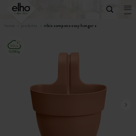
MENÜ
home
produkte
vibia campana easy hanger s
0,328kg