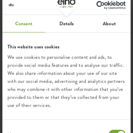
betonen die natürlichen Stimmungen.
Consent
Details
About
Wiederverwertung
This website uses cookies
We use cookies to personalise content and ads, to
Dieses Produkt besteht zu 100% aus
Post-Verbraucher-Abfällen und zu 0% aus
provide social media features and to analyse our traffic.
Post-industriellen Abfällen.
We also share information about your use of our site
with our social media, advertising and analytics partners
who may combine it with other information that you’ve
provided to them or that they’ve collected from your
Zertifikate
Garantie
use of their services.
99
Jahre
Consent