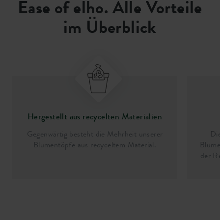
Ease of elho. Alle Vorteile
im Überblick
Hergestellt aus recycelten Materialien
Gegenwärtig besteht die Mehrheit unserer
Di
Blumentöpfe aus recyceltem Material.
Blume
der R