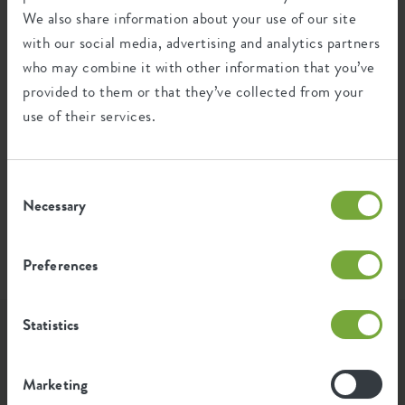
We also share information about your use of our site
Durchschnittliche Emission grüner
0,983
Energie bei der Herstellung dieses
with our social media, advertising and analytics partners
kWh
Produkts
who may combine it with other information that you’ve
provided to them or that they’ve collected from your
Die Emission pro Produkt basiert auf der gesamten
use of their services.
CO2-Emission der elho Gruppe. Um den Fußabdruck
pro Produkt zu berechnen, teilen wir den gesamten
CO2-Fußabdruck durch das Gewicht der einzelnen
Produkte.
Consent
Necessary
Selection
Quelle: Anthesis 2023
Preferences
Statistics
Lass Dich inspirieren...
Marketing
...wie Elho-Fans unsere Produkte nutzen. Wir haben die