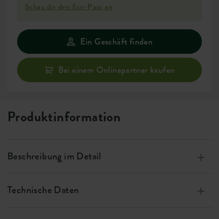
Schau dir den Eco-Pass an
Ein Geschäft finden
Bei einem Onlinepartner kaufen
Produktinformation
Beschreibung im Detail
Hergestellt aus 100% recyceltem Plastik, produziert
mit Windenergie, 100% recycelbar
Technische Daten
Dieser Topf hat ein integriertes Wasserreservoir, das
Größe
w 30 x h 28 x d 30 cm
Ihre Pflanzen gleichmäßig mit Feuchtigkeit versorgt.