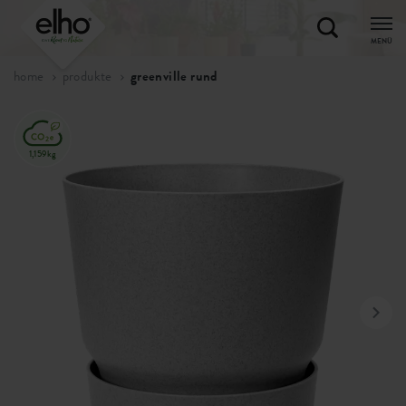
MENÜ
home
produkte
greenville rund
1,159kg