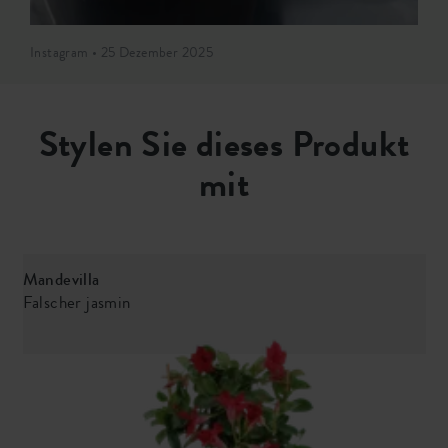
Instagram • 25 Dezember 2025
Stylen Sie dieses Produkt
mit
Mandevilla
C
Falscher jasmin