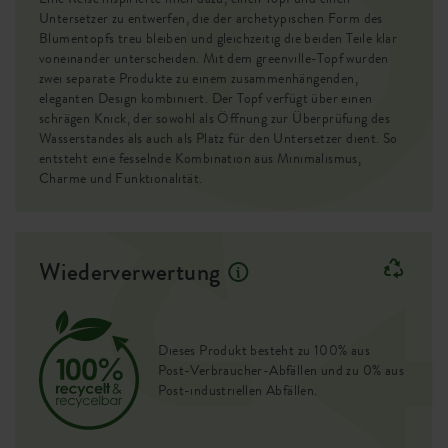
Entwässerungssystem
ja
Untersetzer zu entwerfen, die der archetypischen Form des
Blumentopfs treu bleiben und gleichzeitig die beiden Teile klar
voneinander unterscheiden. Mit dem greenville-Topf wurden
Erhöhter Boden
nein
zwei separate Produkte zu einem zusammenhängenden,
eleganten Design kombiniert. Der Topf verfügt über einen
Behälter Beweis
nein
schrägen Knick, der sowohl als Öffnung zur Überprüfung des
Wasserstandes als auch als Platz für den Untersetzer dient. So
Optionale Bohrlöcher
nein
entsteht eine fesselnde Kombination aus Minimalismus,
Charme und Funktionalität.
Behälterbeweis
nein
EAN
8711904345754
Wiederverwertung
SKU
0462732943100
Dieses Produkt besteht zu 100% aus
Post-Verbraucher-Abfällen und zu 0% aus
Post-industriellen Abfällen.