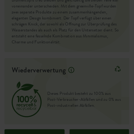
Blumentopfs treu bleiben und gleichzeitig die beiden Teile klar
voneinander unterscheiden. Mit dem greenville-Topf wurden
Erhöhter Boden
nein
zwei separate Produkte zu einem zusammenhängenden,
eleganten Design kombiniert. Der Topf verfügt über einen
Behälter Beweis
nein
schrägen Knick, der sowohl als Öffnung zur Überprüfung des
Wasserstandes als auch als Platz für den Untersetzer dient. So
Optionale Bohrlöcher
nein
entsteht eine fesselnde Kombination aus Minimalismus,
Charme und Funktionalität.
Behälterbeweis
nein
EAN
8711904537173
Wiederverwertung
SKU
0462732913300
Dieses Produkt besteht zu 100% aus
Post-Verbraucher-Abfällen und zu 0% aus
Post-industriellen Abfällen.