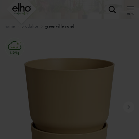
MENÜ
home
produkte
greenville rund
1,159kg