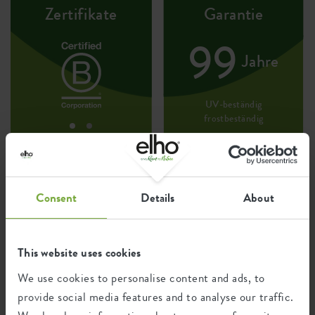
Zertifikate
Garantie
99
Jahre
UV-beständig
frostbeständig
Ökologischer Fußabdruck
Consent
Details
About
Durchschnittliche CO2-Emission
1,159
bei der Herstellung dieses
kg
This website uses cookies
Produkts
We use cookies to personalise content and ads, to
provide social media features and to analyse our traffic.
Durchschnittliche Emission grüner
0,983