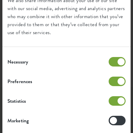
We also share information about your use of our site
Energie bei der Herstellung dieses
kWh
Produkts
with our social media, advertising and analytics partners
who may combine it with other information that you’ve
provided to them or that they’ve collected from your
Die Emission pro Produkt basiert auf der gesamten
CO2-Emission der elho Gruppe. Um den Fußabdruck
use of their services.
pro Produkt zu berechnen, teilen wir den gesamten
CO2-Fußabdruck durch das Gewicht der einzelnen
Produkte.
Consent
Quelle: Anthesis 2023
Necessary
Selection
Preferences
Lass Dich inspirieren...
Statistics
...wie Elho-Fans unsere Produkte nutzen. Wir haben die
Marketing
schönsten & grünsten Fotos, die mit #elho versehen