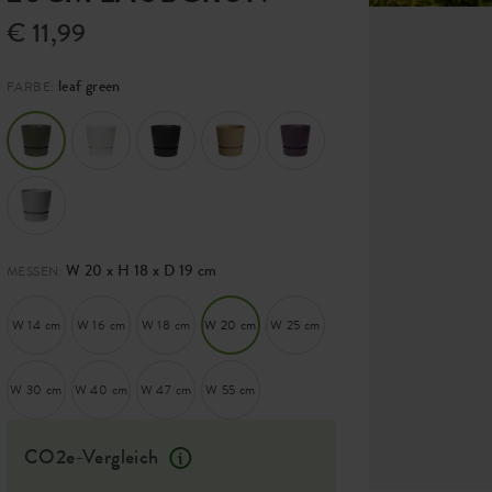
€ 11,99
leaf green
FARBE:
W 20 x H 18 x D 19 cm
MESSEN:
W 14 cm
W 16 cm
W 18 cm
W 20 cm
W 25 cm
W 30 cm
W 40 cm
W 47 cm
W 55 cm
CO2e-Vergleich