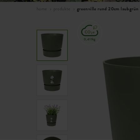
home
produkte
greenville rund 20cm laubgrün
0,411kg