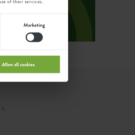
se of their services.
m den Fußabdruck pro Produkt zu
erechnen, teilen wir den gesamten CO2-
ußabdruck durch das Gewicht der
inzelnen Produkte.
Marketing
uelle: Anthesis 2023
Allow all cookies
.
n &