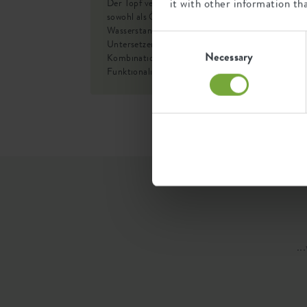
it with other information th
Der Topf verfügt über einen schrägen Knick, der
sowohl als Öffnung zur Überprüfung des
SKU
11118
Wasserstandes als auch als Platz für den
Consent
Untersetzer dient. So entsteht eine fesselnde
Selection
Necessary
Kombination aus Minimalismus, Charme und
Funktionalität.
..