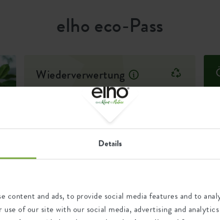
 Pflanzbehälter aus 100 %
elho eco-Pass
re
Wiederverwertung
Dieses Produkt besteht zu 7%
aus Post-Verbraucher-
Abfällen und zu 93% aus Post-
industriellen Abfällen.
Details
en
Zertifikate
Garantie
e content and ads, to provide social media features and to analy
D
 use of our site with our social media, advertising and analyt
04356873
t.
g