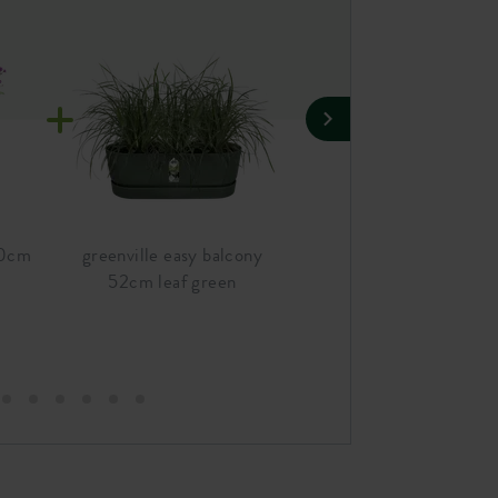
20cm
greenville easy balcony
greenville rund 20cm
52cm leaf green
laubgrün