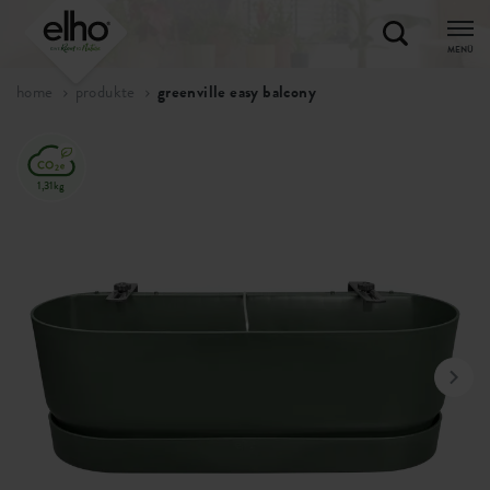
MENÜ
home
produkte
greenville easy balcony
1,31kg