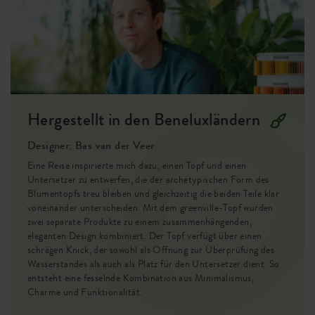
Klares Design und natürliche Farben
Behälterbeweis
nein
Die greenville Kollektion hat ein modernes, elegantes
EAN
8711904496333
Design und ist in natürlichen Farben erhältlich. Da sich die
verschiedenen Größen und Farben so gut miteinander
SKU
3081805236000
kombinieren lassen, ist greenville der ideale Topf zum
Hergestellt in den Beneluxländern
Mixen & Matchen. Damit schaffen Sie die ideale grüne
Umgebung auf Ihrem Balkon!
Designer: Bas van der Veer
Dauerbrenner
Eine Reise inspirierte mich dazu, einen Topf und einen
Untersetzer zu entwerfen, die der archetypischen Form des
Diese hochwertigen Töpfe bestehen zu 100% aus
Blumentopfs treu bleiben und gleichzeitig die beiden Teile klar
recyceltem Kunststoff. Sie können darum auch mal einen
voneinander unterscheiden. Mit dem greenville-Topf wurden
zwei separate Produkte zu einem zusammenhängenden,
Stoß verkraften. Die Töpfe sind frostbeständig und bleichen
eleganten Design kombiniert. Der Topf verfügt über einen
nicht aus. So können Sie in jeder Jahreszeit in den Genuss
schrägen Knick, der sowohl als Öffnung zur Überprüfung des
von mehr Grün auf Ihrem Balkon kommen.
Wasserstandes als auch als Platz für den Untersetzer dient. So
entsteht eine fesselnde Kombination aus Minimalismus,
Charme und Funktionalität.