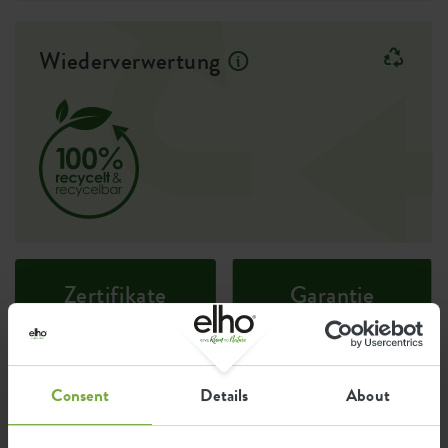
Wiederverwertung
Zertifikate
Garantie
99
Jahre
Consent
Details
About
UV-beständig
frostbeständig