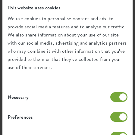
This website uses cookies
We use cookies to personalise content and ads, to
Ökologischer Fußabdruck
provide social media features and to analyse our traffic.
We also share information about your use of our site
with our social media, advertising and analytics partners
Durchschnittliche CO2-Emission
1,31
who may combine it with other information that you’ve
bei der Herstellung dieses
kg
provided to them or that they’ve collected from your
Produkts
use of their services.
Durchschnittliche Emission grüner
1,111
Energie bei der Herstellung dieses
kWh
Produkts
Consent
Necessary
Selection
Die Emission pro Produkt basiert auf der gesamten
CO2-Emission der elho Gruppe. Um den Fußabdruck
Preferences
pro Produkt zu berechnen, teilen wir den gesamten
CO2-Fußabdruck durch das Gewicht der einzelnen
Produkte.