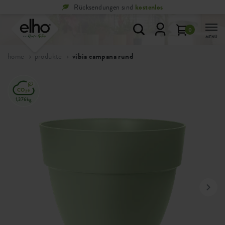
Rücksendungen sind
kostenlos
0
MENÜ
home
produkte
vibia campana rund
1,376kg