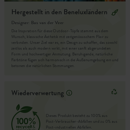
Garten mit modernem Touch.
Hergestellt in den Beneluxländern
Räder
nein
Die runden Formen des Topfes harmonieren wunderbar mit
Designer: Bas van der Veer
großen, wild wachsenden Gartenpflanzen. Dieser klassische
Bewässerungssystem
nein
Blumentopf ist aus hochwertigem Material mit einer
Die Inspiration für diese Outdoor-Töpfe stammt aus dem
Entwässerungssystem
ja
markanten, groben Struktur gefertigt und in verschiedenen
Wunsch, klassische Ästhetik mit zeitgenössischem Flair zu
verbinden. Unser Ziel war es, ein Design zu schaffen, das sowohl
natürlichen Farben erhältlich – die perfekte Ergänzung zu
zeitlos als auch modern wirkt, mit einer sanft abgerundeten
Erhöhter Boden
nein
den grünen Vibes deiner Lieblingspflanzen.
Form und hochwertiger Anmutung. Beruhigende, natürliche
Farbtöne fügen sich harmonisch in die Außenumgebung ein und
Behälter Beweis
ja
betonen die natürlichen Stimmungen.
Optionale Bohrlöcher
nein
Behälterbeweis
ja
Wiederverwertung
EAN
8711904539368
SKU
0733439035900
Dieses Produkt besteht zu 100% aus
Post-Verbraucher-Abfällen und zu 0% aus
Post-industriellen Abfällen.