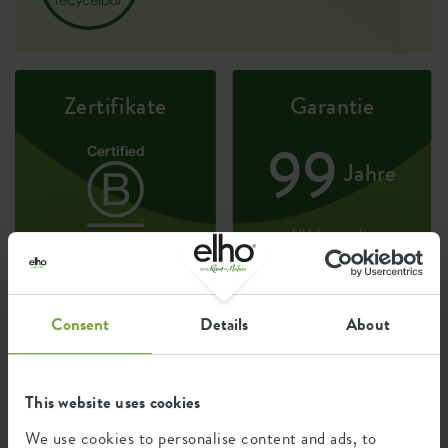
Zertifikate
Garantie
99
Jahre
UV-beständig
frostbeständig
Consent
Details
About
Ökologischer Fußabdruck
This website uses cookies
Durchschnittliche CO2-Emission
1,376
bei der Herstellung dieses
We use cookies to personalise content and ads, to
kg