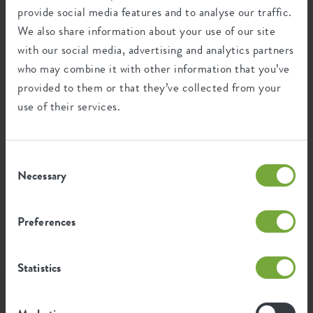
Produkts
provide social media features and to analyse our traffic.
We also share information about your use of our site
Durchschnittliche Emission grüner
with our social media, advertising and analytics partners
1,167
Energie bei der Herstellung dieses
kWh
who may combine it with other information that you’ve
Produkts
provided to them or that they’ve collected from your
use of their services.
Die Emission pro Produkt basiert auf der gesamten
CO2-Emission der elho Gruppe. Um den Fußabdruck
pro Produkt zu berechnen, teilen wir den gesamten
Consent
CO2-Fußabdruck durch das Gewicht der einzelnen
Necessary
Produkte.
Selection
Quelle: Anthesis 2023
Preferences
Statistics
Lass Dich inspirieren...