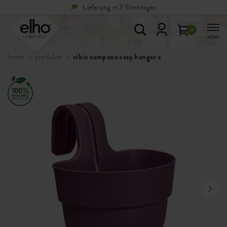
 Werktagen
Rücksendungen sind
ko
0
MENÜ
home
produkte
vibia campana easy hanger s