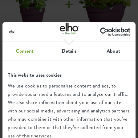
Produkttyp
übertopf
besteht aus recyceltem Kunststoff, wurde produziert mit
Windenergie von unserem eigenen Windrad und ist
Produktnutzung
außen, balkon
außerdem vollständig recyclebar.
Produktgarantie
99 jahre
Niemals zu nasse Füße
el
vibia campana easy
vibia campana easy
hanger small ahorn lila
hanger medium ahorn lila
Räder
nein
Alle vibia campana Balkonprodukte haben ein Überlaufrohr.
Consent
Details
About
Überschüssiges Wasser kann einfach abfließen, sodass die
Bewässerungssystem
nein
Pflanzen und Blumen niemals zu nasse Füße bekommen.
Ideal nach einem heftigen Regenschauer oder wenn Sie mal
Entwässerungssystem
ja
zu viel gegossen haben sollten.
This website uses cookies
Erhöhter Boden
nein
We use cookies to personalise content and ads, to
Passt zu jedem Stil
provide social media features and to analyse our traffic.
Behälter Beweis
ja
Der vibia campana easy hanger ist eine tolle Ergänzung für
We also share information about your use of our site
Ihren Balkon dank seiner weichen, runden Formen und
Stylen Sie dieses Produkt
with our social media, advertising and analytics partners
Optionale Bohrlöcher
nein
einer hübschen, natürlichen Oberfläche. Er ist in
who may combine it with other information that you’ve
freundlichen und trendigen Farben erhältlich, passend zu
mit
Behälterbeweis
nein
provided to them or that they’ve collected from your
jedem Balkonstil. Sie können eine ruhige Ausstrahlung mit
Anthrazit oder Seidenweiß wählen oder etwas mehr Farbe
use of their services.