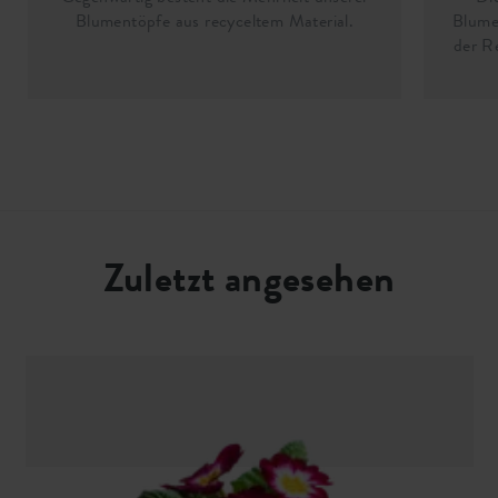
Blumentöpfe aus recyceltem Material.
Blume
der R
Zuletzt angesehen