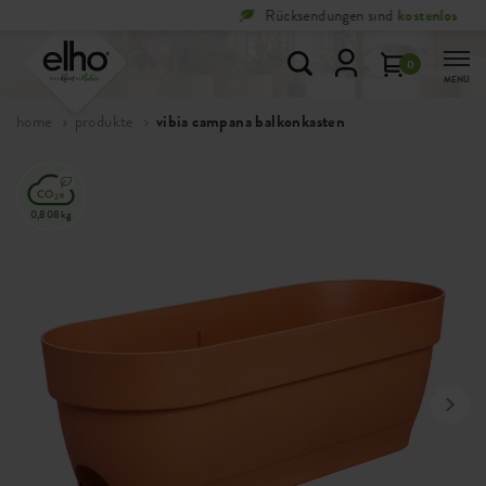
Rücksendungen sind
kostenlos
0
MENÜ
home
produkte
vibia campana balkonkasten
0,808kg