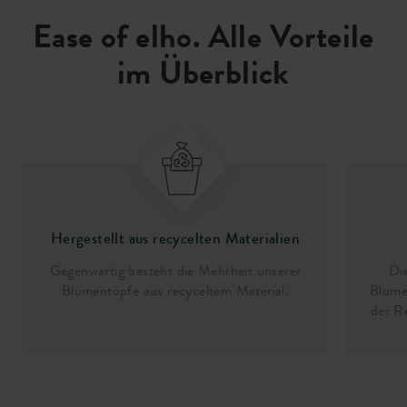
Ease of elho. Alle Vorteile
im Überblick
Hergestellt aus recycelten Materialien
Gegenwärtig besteht die Mehrheit unserer
Di
Blumentöpfe aus recyceltem Material.
Blume
der R