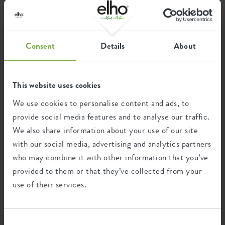
Post-industriellen Abfällen.
Consent
Details
About
Zertifikate
Garantie
99
This website uses cookies
Jahre
We use cookies to personalise content and ads, to
provide social media features and to analyse our traffic.
We also share information about your use of our site
UV-beständig
frostbeständig
with our social media, advertising and analytics partners
who may combine it with other information that you’ve
provided to them or that they’ve collected from your
use of their services.
Ökologischer Fußabdruck
Durchschnittliche CO2-Emission
Consent