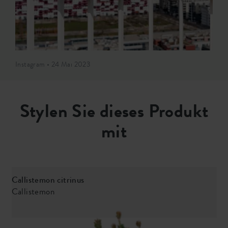
Instagram • 24 Mai 2023
Stylen Sie dieses Produkt
mit
Callistemon citrinus
C
Callistemon