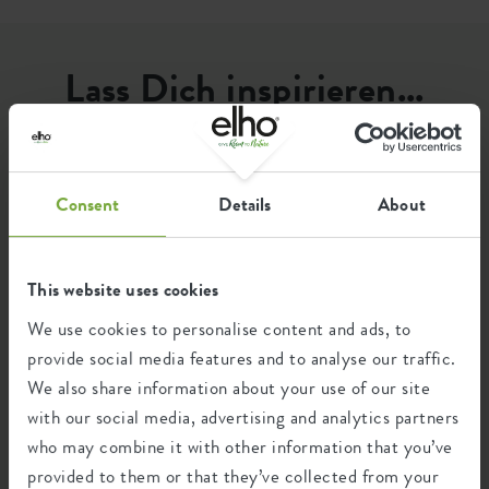
Optionale Bohrlöcher
nein
Behälterbeweis
ja
Lass Dich inspirieren...
EAN
8711904549336
...wie Elho-Fans unsere Produkte nutzen. Wir haben die
SKU
2842202545200
schönsten & grünsten Fotos, die mit #elho versehen
wurden, hier für Euch zusammengestellt.
Consent
Details
About
This website uses cookies
We use cookies to personalise content and ads, to
provide social media features and to analyse our traffic.
We also share information about your use of our site
with our social media, advertising and analytics partners
who may combine it with other information that you’ve
provided to them or that they’ve collected from your