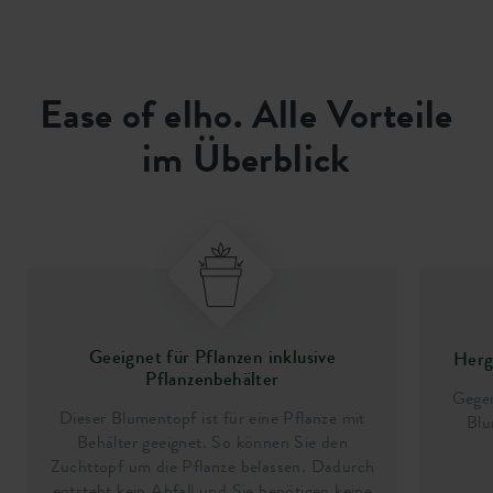
Ease of elho. Alle Vorteile
im Überblick
Geeignet für Pflanzen inklusive
Herge
Pflanzenbehälter
Gegen
Dieser Blumentopf ist für eine Pflanze mit
Blu
Behälter geeignet. So können Sie den
Zuchttopf um die Pflanze belassen. Dadurch
entsteht kein Abfall und Sie benötigen keine