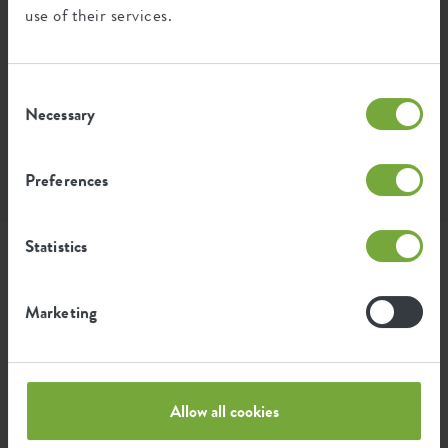
use of their services.
Consent
Necessary
Selection
Preferences
Instagram • 22 Juli 2025
Statistics
Stylen Sie dieses Produkt
mit
Marketing
Allow all cookies
Zamioculcas zamiifolia
P
Zamioculcas
G