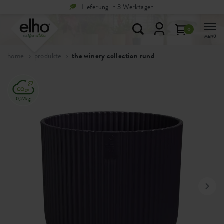
Lieferung in 3 Werktagen
0
MENÜ
home
produkte
the winery collection rund
0,27kg