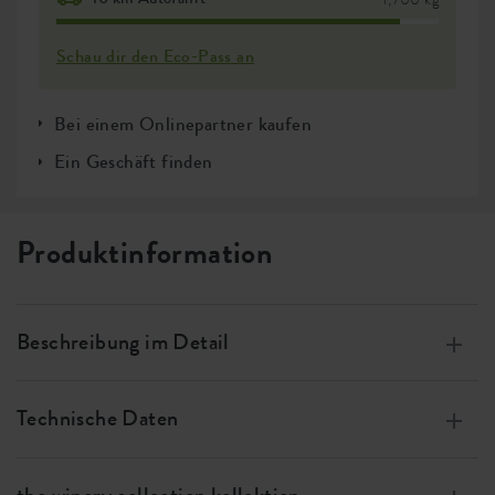
Schau dir den Eco-Pass an
Bei einem Onlinepartner kaufen
Ein Geschäft finden
Produktinformation
Beschreibung im Detail
Hergestellt aus Kunststoffabfällen von Seilen, die in
französischen Weinbergen zum Stützen der Trauben
Technische Daten
verwendet wurden.
Größe
⌀ 16 x h 15 cm
Authentischer französischer Ursprung aus dem Elsass