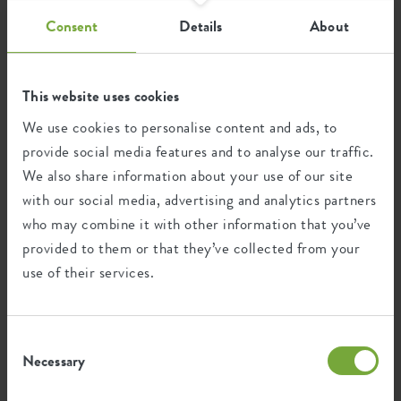
Entwässerungssystem
nein
15cm living schwarz
Consent
Details
About
Ein echtes Dauerbrenner
Erhöhter Boden
nein
Die Blumentöpfe der elho winery collection sind
Blumentöpfe von höchster Qualität. Die Farbe wird nicht
Behälter Beweis
nein
verblassen, sie sind leicht zu reinigen und robust genug, um
This website uses cookies
den ein oder anderen Stoß auszuhalten. Das ist ein
Optionale Bohrlöcher
nein
We use cookies to personalise content and ads, to
Versprechen! Und um das zu beweisen, gibt es auf dieses
elho eco-Pass
provide social media features and to analyse our traffic.
Produkt 3 Jahre Garantie.
Behälterbeweis
ja
We also share information about your use of our site
Deine Pflanze wird sich wie zu Hause fühlen
with our social media, advertising and analytics partners
EAN
8711904535698
Dank seiner praktischen Form und Größe kannst du deine
who may combine it with other information that you’ve
Pflanze mit ihrem Anzuchttopf direkt aus dem Geschäft in
SKU
2511501626700
provided to them or that they’ve collected from your
den Topf stellen, super praktisch! Deine Pflanze benötigt
use of their services.
keine zusätzliche Blumenerde und wird sich sofort zu Hause
fühlen, um zu wachsen und in all ihrer Pracht zu blühen.
Consent
Necessary
Selection