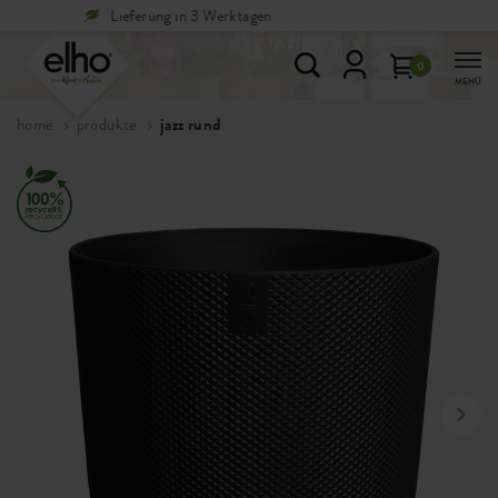
Rücksendungen sind
kostenlos
0
MENÜ
home
produkte
jazz rund