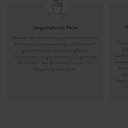
G
Langanhaltende Farbe
Wussten Sie, dass wir mit größter Sorgfalt auf
Diese
die beste Zusammensetzung von Kunststoff
Beh
geachtet haben, um eine langfristige
Zuchtt
Farbretention zu gewährleisten? Ungeachtet
entste
des Klimas - der Blumentopf macht Ihre
Blum
Umgebung farbenfroh.
ide
Bewäs
au