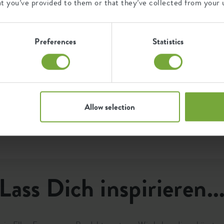
904527914
at you’ve provided to them or that they’ve collected from your u
Zertifikate
Garantie
301445100
e
D
99
nd
g
Preferences
Statistics
U
b
Jahre
ie
F
UV-beständig
e
frostbeständig
Q
Allow selection
Lass Dich inspirieren..