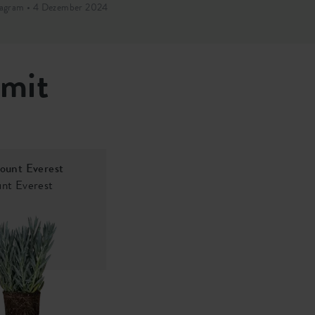
tagram • 4 Dezember 2024
Instagram • 2 O
 mit
ount Everest
nt Everest