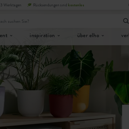
n 3 Werktagen
Rücksendungen sind
kostenlos
ent
inspiration
über elho
ver