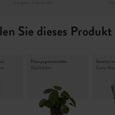
Instagram • 3 Januar 2025
Ins
len Sie dieses Produkt
ica
Pilea peperomioides
Senecio m
ica
Glückstaler
Curio Mou