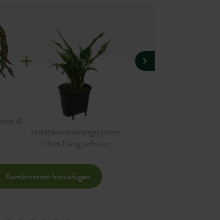
denweiß
jazz rund 14cm seidenweiß
selbstbewässerungssystem
13cm living schwarz
Komb
Kombination hinzufügen