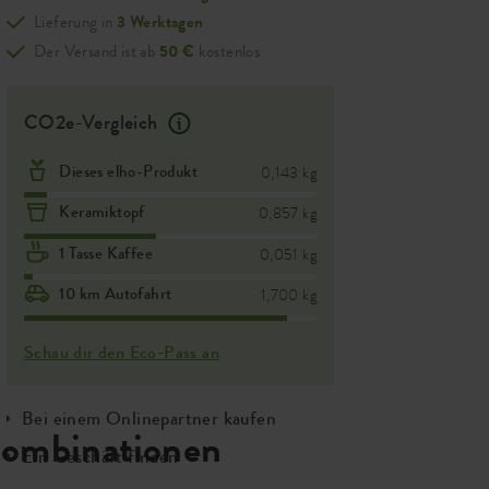
Lieferung in
3 Werktagen
Der Versand ist ab
50 €
kostenlos
CO2e-Vergleich
Dieses elho-Produkt
0,143 kg
Keramiktopf
0,857 kg
1 Tasse Kaffee
0,051 kg
10 km Autofahrt
1,700 kg
Schau dir den Eco-Pass an
Bei einem Onlinepartner kaufen
ombinationen
Ein Geschäft finden