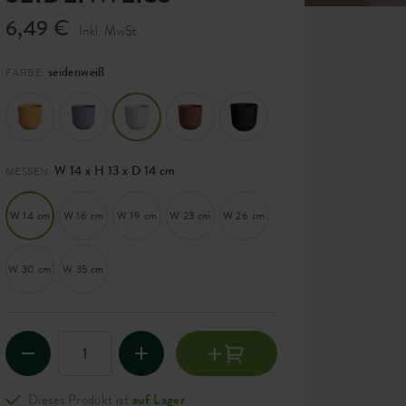
6,49 €
Inkl. MwSt.
seidenweiß
FARBE:
W 14 x H 13 x D 14 cm
MESSEN:
W 14 cm
W 16 cm
W 19 cm
W 23 cm
W 26 cm
W 30 cm
W 35 cm
Dieses Produkt ist
auf Lager