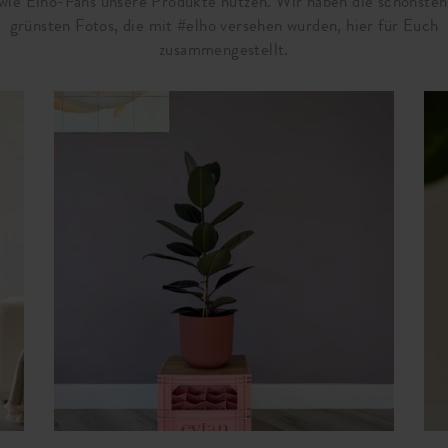
.wie Elho-Fans unsere Produkte nutzen. Wir haben die schönste
grünsten Fotos, die mit #elho versehen wurden, hier für Euch
zusammengestellt.