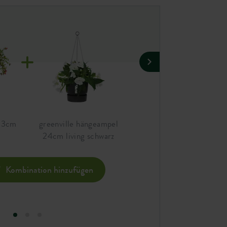
 33cm
greenville hängeampel
greenville schale 33cm
24cm living schwarz
living schwarz
Kombination hinzufügen
Komb