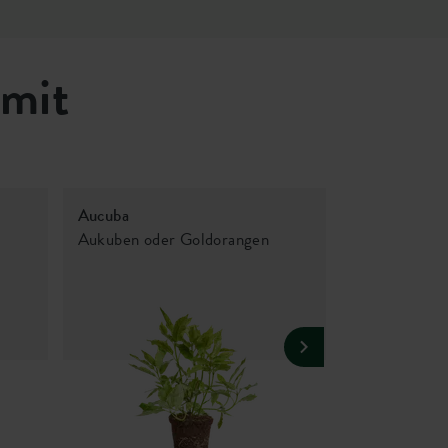
 mit
Aucuba
Campanula p
Aukuben oder Goldorangen
Glockenblu