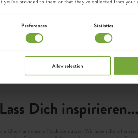
Zertifikate
Garantie
at you’ve provided to them or that they’ve collected from your u
D
99
893343300
t.
g
U
Preferences
Statistics
b
Jahre
F
UV-beständig
e
frostbeständig
Q
Allow selection
Lass Dich inspirieren..
.wie Elho-Fans unsere Produkte nutzen. Wir haben die schönste