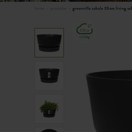
home
produkte
greenville schale 33cm living sc
1,172kg