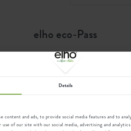
ntopf
 Pflanzbehälter aus 100 %
re
elho eco-Pass
Wiederverwertung
Dieses Produkt besteht zu 0%
Details
aus Post-Verbraucher-
Abfällen und zu 100% aus
Post-industriellen Abfällen.
e content and ads, to provide social media features and to analy
en
 use of our site with our social media, advertising and analyt
04332365