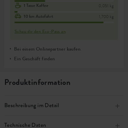
1 Tasse Kaffee
0,051 kg
10 km Autofahrt
1,700 kg
Schau dir den Eco-Pass an
Bei einem Onlinepartner kaufen
Ein Geschäft finden
Produktinformation
Beschreibung im Detail
Hergestellt aus 100% recyceltem Plastik, produziert
mit Windenergie, 100% recycelbar
Technische Daten