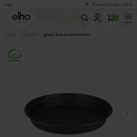
Rücksendungen sind
kostenlos
0
MENÜ
home
produkte
green basics untersetzer
0,098kg