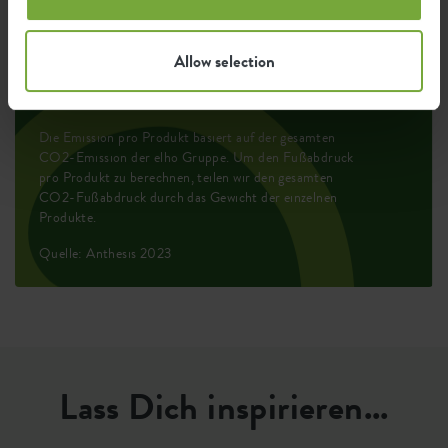
Durchschnittliche Emission grüner
0,083
Energie bei der Herstellung dieses
Allow selection
kWh
Produkts
Die Emission pro Produkt basiert auf der gesamten
CO2-Emission der elho Gruppe. Um den Fußabdruck
pro Produkt zu berechnen, teilen wir den gesamten
CO2-Fußabdruck durch das Gewicht der einzelnen
Produkte.
Quelle: Anthesis 2023
Lass Dich inspirieren...