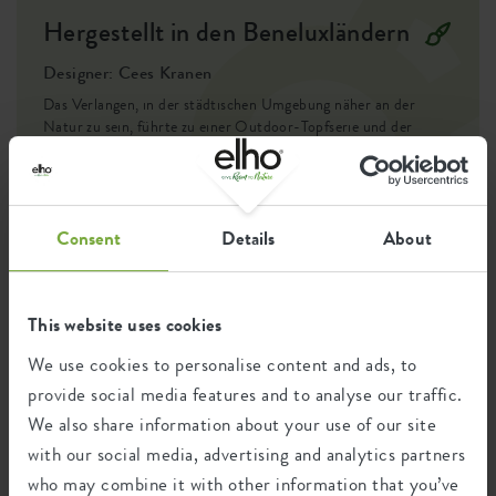
Gärtner sind oder gerade erst anfangen, der green basics
Behälterbeweis
nein
Hergestellt in den Beneluxländern
Untersetzer von elho ist eine hervorragende Ergänzung für
Ihren Garten oder Balkon. Der green basics Untersetzer
EAN
8711904107260
Designer: Cees Kranen
hilft Ihnen auch dabei, das perfekte Klima für Ihre Pflanzen
Das Verlangen, in der städtischen Umgebung näher an der
zu schaffen, damit sie wachsen und gedeihen.
SKU
6990422543300
Natur zu sein, führte zu einer Outdoor-Topfserie und der
Entwicklung von Zubehör für das einfache Anbauen von
Gemüse, Obst und Kräutern. So entstand eine zugängliche
Gemüsegarten-Kollektion, die ein autarke Leben in greifbare
Nähe rückt, alles in einem vertrauten und schlichten Design.
Consent
Details
About
Wiederverwertung
This website uses cookies
We use cookies to personalise content and ads, to
provide social media features and to analyse our traffic.
Dieses Produkt besteht zu 0% aus Post-
We also share information about your use of our site
Verbraucher-Abfällen und zu 100% aus
Post-industriellen Abfällen.
with our social media, advertising and analytics partners
who may combine it with other information that you’ve