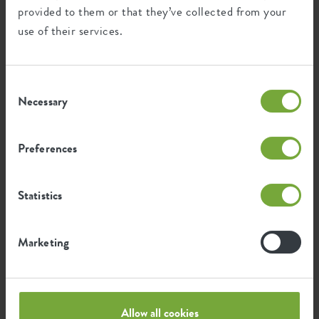
provided to them or that they’ve collected from your
use of their services.
Zertifikate
Garantie
99
Consent
Jahre
Necessary
Selection
UV-beständig
Preferences
frostbeständig
Statistics
Ökologischer Fußabdruck
Marketing
Durchschnittliche CO2-Emission
0,098
bei der Herstellung dieses
kg
Produkts
Allow all cookies