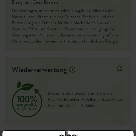
Designer: Cees Kranen
Das Verlangen, in der städtischen Umgebung näher an der
Natur zu sein, führte zu einer Outdoor-Topfserie und der
Entwicklung von Zubehör für das einfache Anbauen von
Gemüse, Obst und Kräutern. So entstand eine zugängliche
Gemüsegarten-Kollektion, die ein autarke Leben in greifbare
Nähe rückt, alles in einem vertrauten und schlichten Design.
Wiederverwertung
Dieses Produkt besteht zu 100% aus
Post-Verbraucher-Abfällen und zu 0% aus
Post-industriellen Abfällen.