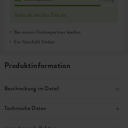
Schau dir den Eco-Pass an
Bei einem Onlinepartner kaufen
Ein Geschäft finden
Produktinformation
Beschreibung im Detail
Hergestellt aus 100% recyceltem Plastik, produziert
mit Windenergie, 100% recycelbar
Technische Daten
Für jede Pflanze ist die passende Topfgröße erhältlich
Größe
w 23 x h 20 x d 23 cm
Diesen Topf können Sie endlos kombinieren: Design