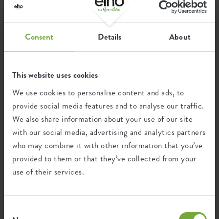
Zertifikate
Garantie
99
Consent
Details
About
Jahre
UV-beständig
This website uses cookies
frostbeständig
We use cookies to personalise content and ads, to
provide social media features and to analyse our traffic.
We also share information about your use of our site
Ökologischer Fußabdruck
with our social media, advertising and analytics partners
who may combine it with other information that you’ve
provided to them or that they’ve collected from your
Durchschnittliche CO2-Emission
0,295
bei der Herstellung dieses
use of their services.
kg
Produkts
Durchschnittliche Emission grüner
Consent
0,25
Energie bei der Herstellung dieses