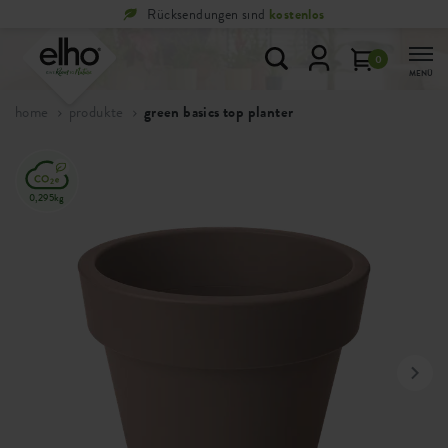
Rücksendungen sind
kostenlos
0
MENÜ
home
produkte
green basics top planter
0,295kg