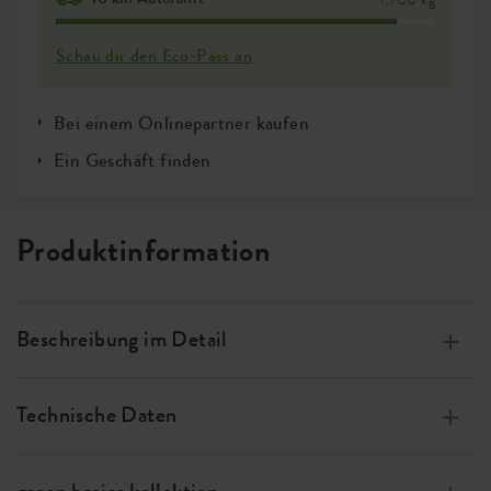
Schau dir den Eco-Pass an
Bei einem Onlinepartner kaufen
Ein Geschäft finden
Produktinformation
Beschreibung im Detail
Hergestellt aus 100% recyceltem Plastik, produziert
mit Windenergie, 100% recycelbar
Technische Daten
Fängt das Gießwasser auf, sodass die Wurzeln nicht
Größe
w 24 x h 3 x d 17 cm
faulen können