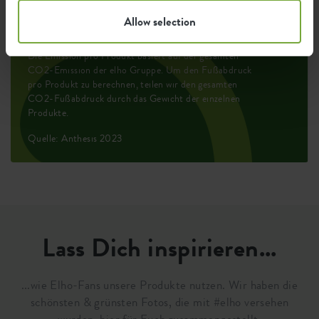
kWh
Produkts
Allow selection
Die Emission pro Produkt basiert auf der gesamten
CO2-Emission der elho Gruppe. Um den Fußabdruck
pro Produkt zu berechnen, teilen wir den gesamten
CO2-Fußabdruck durch das Gewicht der einzelnen
Produkte.
Quelle: Anthesis 2023
Lass Dich inspirieren...
...wie Elho-Fans unsere Produkte nutzen. Wir haben die
schönsten & grünsten Fotos, die mit #elho versehen
wurden, hier für Euch zusammengestellt.