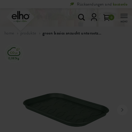
Rücksendungen sind
kostenlos
0
MENÜ
home
produkte
green basics anzucht untersetzer
0,085kg