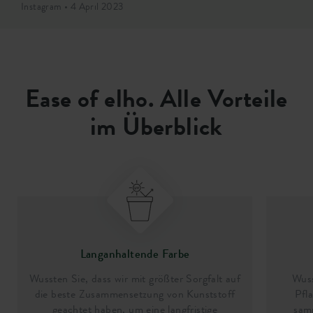
Instagram • 4 April 2023
Ease of elho. Alle Vorteile
im Überblick
Langanhaltende Farbe
Wussten Sie, dass wir mit größter Sorgfalt auf
Wuss
die beste Zusammensetzung von Kunststoff
Pfl
geachtet haben, um eine langfristige
sam