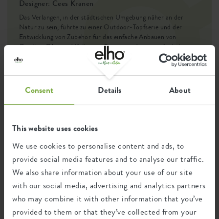
EAN
8711904314712
Designer: Cees Kranen
Das Verlangen, in der städtischen Umgebung näher an der
SKU
6880102436000
Natur zu sein, führte zu einer Outdoor-Topfserie und der
Entwicklung von Zubehör für das einfache Anbauen von
Gemüse, Obst und Kräutern. So entstand eine zugängliche
Gemüsegarten-Kollektion, die ein autarke Leben in greifbare
Nähe rückt, alles in einem vertrauten und schlichten Design.
Consent
Details
About
Wiederverwertung
This website uses cookies
We use cookies to personalise content and ads, to
Dieses Produkt besteht zu 7% aus Post-
provide social media features and to analyse our traffic.
Verbraucher-Abfällen und zu 93% aus
Post-industriellen Abfällen.
We also share information about your use of our site
with our social media, advertising and analytics partners
who may combine it with other information that you’ve
provided to them or that they’ve collected from your