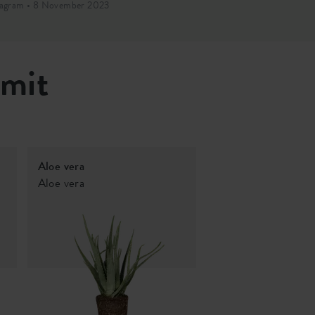
tagram • 8 November 2023
Instagram • 13 
 mit
Aloe vera
Aloe vera