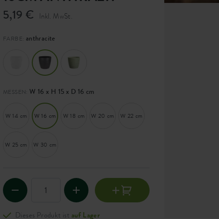
5,19 €
Inkl. MwSt.
anthracite
FARBE:
W 16 x H 15 x D 16 cm
MESSEN:
W 14 cm
W 16 cm
W 18 cm
W 20 cm
W 22 cm
W 25 cm
W 30 cm
Dieses Produkt ist
auf Lager