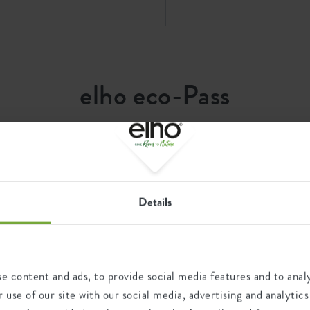
ntopf
 dadurch auch mal einen Stoß
hre
Farben, damit du ganz einfach
elho eco-Pass
Wiederverwertung
Details
Dieses Produkt besteht zu 0%
aus Post-Verbraucher-
Abfällen und zu 100% aus
Post-industriellen Abfällen.
e content and ads, to provide social media features and to analy
 use of our site with our social media, advertising and analyt
904071264