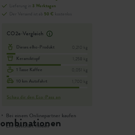
Lieferung in
3 Werktagen
Der Versand ist ab
50 €
kostenlos
CO2e-Vergleich
Dieses elho-Produkt
0,210 kg
Keramiktopf
1,258 kg
1 Tasse Kaffee
0,051 kg
10 km Autofahrt
1,700 kg
Schau dir den Eco-Pass an
Bei einem Onlinepartner kaufen
ombinationen
Ein Geschäft finden