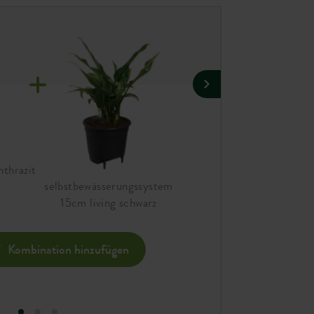
nthrazit
brussels rund 16cm anthrazi
selbstbewässerungssystem
15cm living schwarz
Komb
Kombination hinzufügen