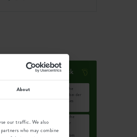
Ökologischer Fußabdruck
Durchschnittliche
About
0,21
CO2-Emission bei der
kg
Herstellung dieses
Produkts
Durchschnittliche
se our traffic. We also
Emission grüner
0,178
Energie bei der
ics partners who may combine
kWh
Herstellung dieses