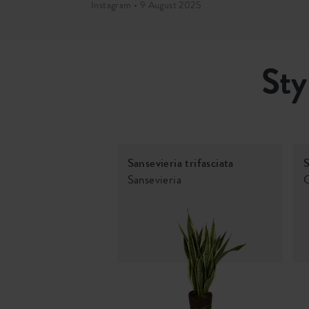
Instagram • 9 August 2025
Sty
Sansevieria trifasciata
S
Sansevieria
C