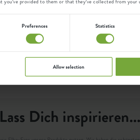
at you’ve provided to them or that they’ve collected from your u
Zertifikate
Garantie
521642500
n
D
99
g
Preferences
Statistics
U
b
Jahre
F
UV-beständig
e
frostbeständig
Q
Allow selection
Lass Dich inspirieren..
.wie Elho-Fans unsere Produkte nutzen. Wir haben die schönste