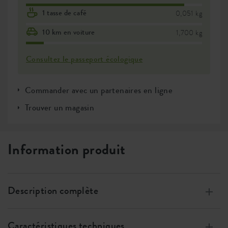
1 tasse de café
0,051 kg
10 km en voiture
1,700 kg
Consultez le passeport écologique
Commander avec un partenaires en ligne
Trouver un magasin
Information produit
Description complète
Fabriqué à partir de plastique 100 % recyclé, avec de
l’énergie éolienne, 100 % recyclable
Caractéristiques techniques