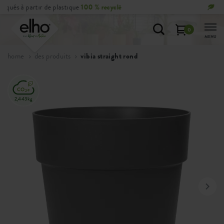
Retours
gratuits
sous 100 jours
0
MENU
home
des produits
vibia straight rond
2,443kg