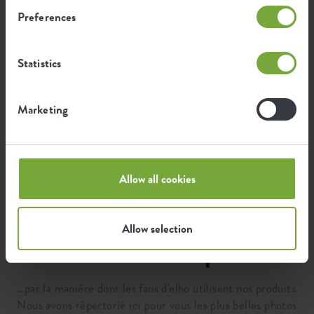
2,072
Émission moyenne d'énergie verte
Preferences
kWh
pour la production de ce produit
Statistics
L'émission par produit est basée sur l'émission totale
de CO2 du groupe elho. Pour calculer l'empreinte par
produit, nous divisons l'empreinte carbone totale par
Marketing
le poids de chaque produit.
Source : Anthesis 2023
Allow all cookies
Allow selection
Laissez-vous inspirer...
...par la manière dont les fans d'elho utilisent nos produits.
Nous avons répertorié ici pour vous les plus belles photos