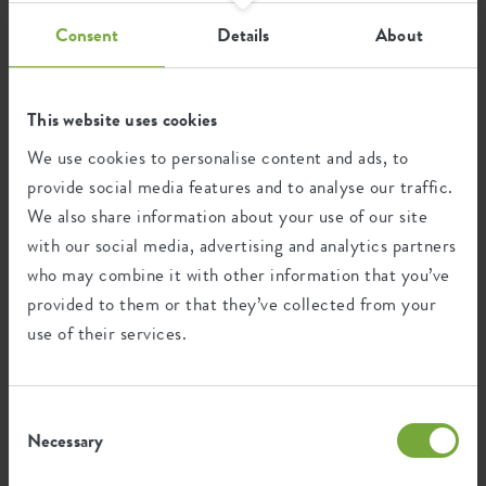
Consent
Details
About
Certifications
Guarantee
99
années
This website uses cookies
We use cookies to personalise content and ads, to
provide social media features and to analyse our traffic.
Protégé contre les UV
Résistant au gel
We also share information about your use of our site
with our social media, advertising and analytics partners
who may combine it with other information that you’ve
provided to them or that they’ve collected from your
Empreinte environnementale
use of their services.
2,443
Émission moyenne de CO2 pour
kg
Consent
la production de ce produit
Necessary
Selection