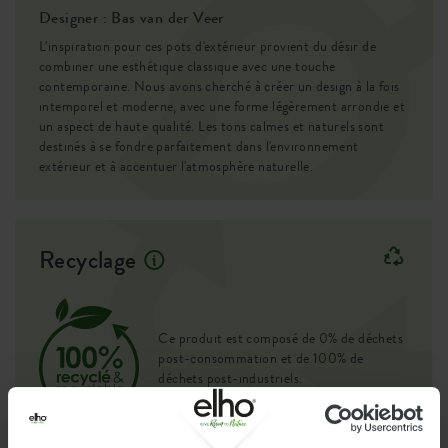
Designer : Bas van der Veer
L'inspiration pour ces pots d'extérieur provient du désir de
combiner une esthétique classique avec une touche
contemporaine. Nous avons cherché à créer un design à la fois
intemporel et moderne, avec une forme légèrement arrondie et
un aspect de haute qualité. Les tons calmes et naturels sont
destinés à se fondre parfaitement dans l'environnement
extérieur et à accentuer l'atmosphère naturelle.
Recyclage
Ce produit est composé de 0% de déchets
post-consommation et de 100% de
déchets post-industriels.