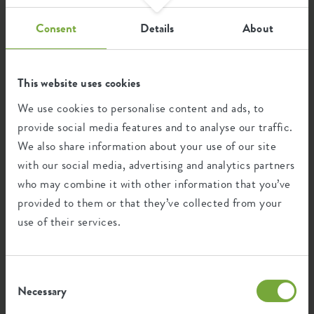
Nous avons répertorié ici pour vous les plus belles photos
couleur à votre jardin avec le jaune miel, par exemple.
SKU
0761392735900
vertes partagées avec le hashtag #elho.
Consent
Details
About
This website uses cookies
We use cookies to personalise content and ads, to
provide social media features and to analyse our traffic.
We also share information about your use of our site
with our social media, advertising and analytics partners
who may combine it with other information that you’ve
provided to them or that they’ve collected from your
use of their services.
Consent
Necessary
Selection