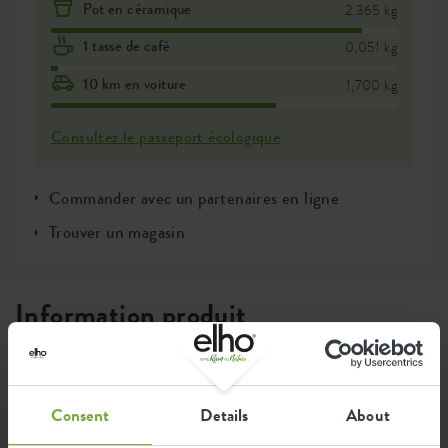
Pot en céramique
2,365 kg
1 tasse de café
0,051 kg
10 km en voiture
1,700 kg
Consultez le passeport écologique
Commander avec un partenaires en ligne
Trouver un magasin
Information produit
Description complète
Consent
Details
About
Fabriqués à partir de plastique 100 % recyclé, fabriqués