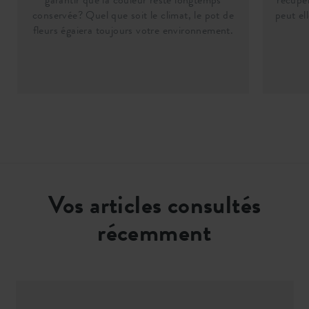
conservée? Quel que soit le climat, le pot de
peut el
EAN
8711904228842
fleurs égaiera toujours votre environnement.
SKU
6000404210000
Vos articles consultés
récemment