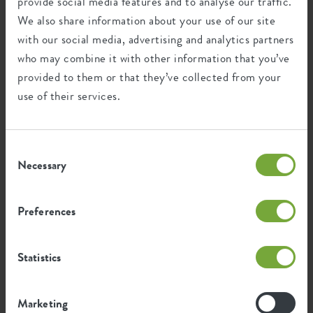
Fabriqué au Benelux
provide social media features and to analyse our traffic.
We also share information about your use of our site
Designer : Cees Kranen
EAN
8711904312435
with our social media, advertising and analytics partners
Cette série de soucoupes a été inspirée par le besoin d'une
who may combine it with other information that you’ve
SKU
1380513542500
solution universelle à placer sous n'importe quel pot, quel qu'en
soit le matériau. Nous avons créé un design qui s'harmonise
provided to them or that they’ve collected from your
avec les pots elho, la céramique ou la terracotta. Ce produit
use of their services.
polyvalent est séduisant et pratique pour différents styles.
Nous combinons ainsi la fonctionnalité avec un design
intemporel pour tous les intérieurs.
Consent
Necessary
Selection
Recyclage
Preferences
Ce produit est composé de 0% de déchets
Statistics
post-consommation et de 100% de
déchets post-industriels.
Marketing