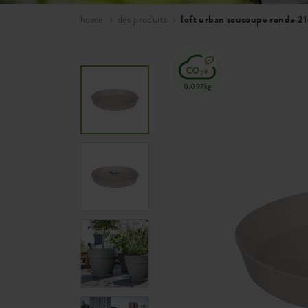
home
des produits
loft urban soucoupe ronde 21
0,097kg