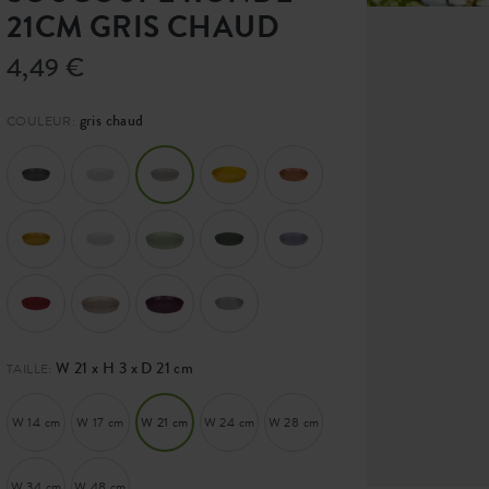
21CM GRIS CHAUD
4,49 €
gris chaud
COULEUR:
W 21 x H 3 x D 21 cm
TAILLE:
W 14 cm
W 17 cm
W 21 cm
W 24 cm
W 28 cm
W 34 cm
W 48 cm