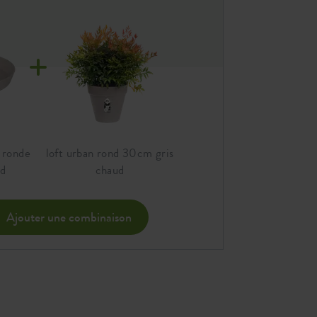
Consultez le passeport écologique
Commander avec un partenaires en
ligne
Trouver un magasin
 ronde
loft urban rond 30cm gris
ud
chaud
Ajouter une combinaison