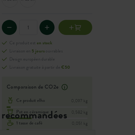
Ce produit est
en stock
Livraison en
5 jours
ouvrables
Design européen durable
Livraison gratuite à partir de
€50
Comparaison de CO2e
Ce produit elho
0,097 kg
 recommandées
Pot en céramique
0,582 kg
1 tasse de café
0,051 kg
10 km en voiture
1,700 kg