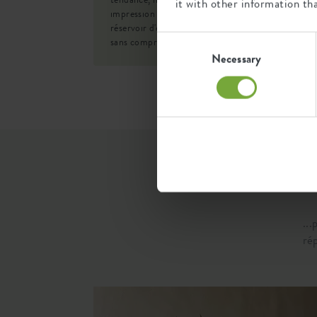
it with other information th
Trous de perceuse
non
impression visuelle à tout espace extérieur. Le
réservoir d'eau intégré facilite l'entretien des plant
Consent
Trous en option
non
sans compromettre le design.
Selection
Necessary
Preuve de conteneur
non
EAN
87119042
SKU
9220902
...
rép