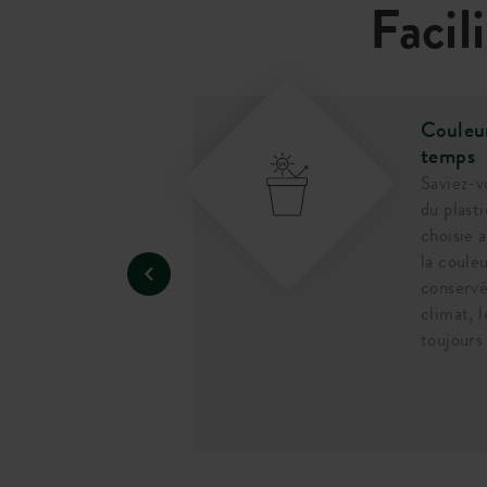
Facil
Couleur
temps
très solide et
x chocs. Si vous
Saviez-v
tes tomber le pot
du plast
asse pas.
choisie 
la coule
conservé
climat, l
toujours