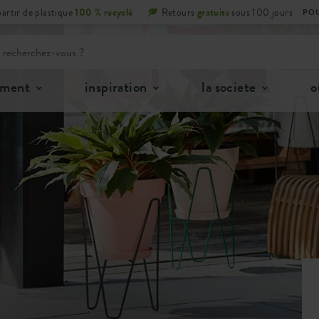
partir de plastique
100 % recyclé
Retours
gratuits
sous 100 jours
POU
iment
inspiration
la societe
o