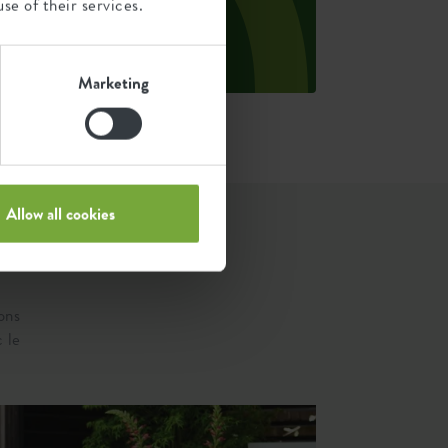
oids de chaque produit.
se of their services.
ource : Anthesis 2023
Marketing
Allow all cookies
vons
c le