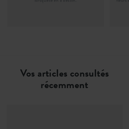
lorsqu'elle en a besoin.
fleurs
Vos articles consultés
récemment