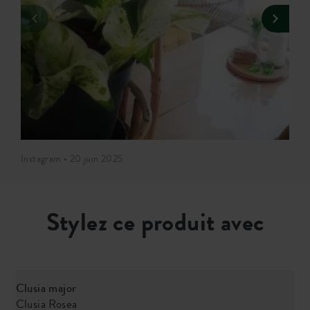
Instagram • 20 juin 2025
Stylez ce produit avec
Clusia major
L
Clusia Rosea
F