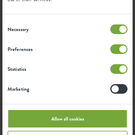
Empreinte environnementale
Consent
Necessary
Selection
0,224
Émission moyenne de CO2 pour
kg
la production de ce produit
Preferences
0,264
Émission moyenne d'énergie verte
Statistics
kWh
pour la production de ce produit
Marketing
L'émission par produit est basée sur l'émission totale
de CO2 du groupe elho. Pour calculer l'empreinte par
produit, nous divisons l'empreinte carbone totale par
le poids de chaque produit.
Allow all cookies
Source : Anthesis 2023