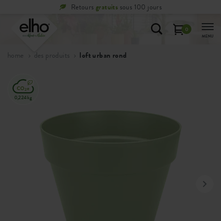
Retours
gratuits
sous 100 jours
0
MENU
home
des produits
loft urban rond
0,224kg