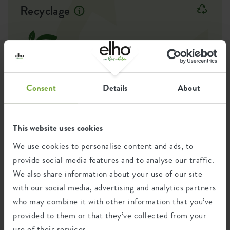
Recyclage
Ce produit est composé de 100% de
déchets post-consommation et de 0% de
déchets post-industriels.
Consent
Details
About
This website uses cookies
Certifications
Guarantee
We use cookies to personalise content and ads, to
99
provide social media features and to analyse our traffic.
années
We also share information about your use of our site
with our social media, advertising and analytics partners
Protégé contre les UV
who may combine it with other information that you’ve
Résistant au gel
provided to them or that they’ve collected from your
use of their services.