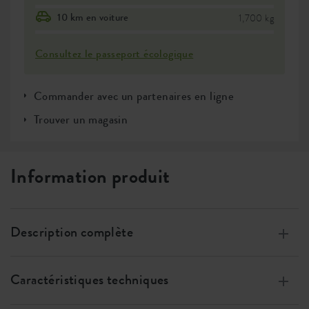
10 km en voiture
1,700 kg
Consultez le passeport écologique
Commander avec un partenaires en ligne
Trouver un magasin
Information produit
Description complète
Garantie à vie.
Caractéristiques techniques
Un design intemporel aux lignes épurées.
Grâce au fond surélevé, il n’est pas nécessaire de remplir
Taille
w 40 x h 36 x d 39 cm