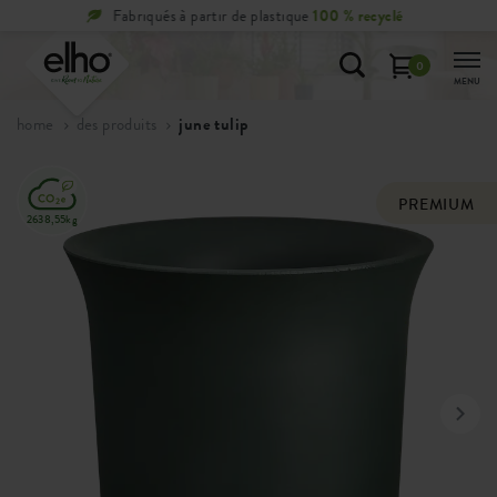
cyclé
Retours
gratuits
sous 100 jours
0
MENU
home
des produits
june tulip
PREMIUM
2638,55kg