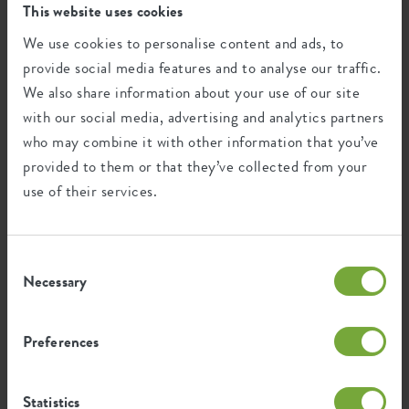
Fabriqué au Benelux
This website uses cookies
We use cookies to personalise content and ads, to
Designer : Bas van der Veer
provide social media features and to analyse our traffic.
A truly premium collection that combines iconic, expressive,
We also share information about your use of our site
fresh and also more restrained shapes, always thoughtfully
detailed and with a beautiful, high quality surface finish. This
with our social media, advertising and analytics partners
collection was mindfully curated for each shape to stand out
who may combine it with other information that you’ve
individually in a wide variety of styles, but all planters in this
provided to them or that they’ve collected from your
range also clearly stem from the same family, forming a
collection of premium planters that were designed to elevate its
use of their services.
environment and, of course, the greenery it holds.
Consent
Necessary
Selection
Recyclage
Preferences
Ce produit est composé de 0% de déchets
post-consommation et de 100% de
déchets post-industriels.
Statistics