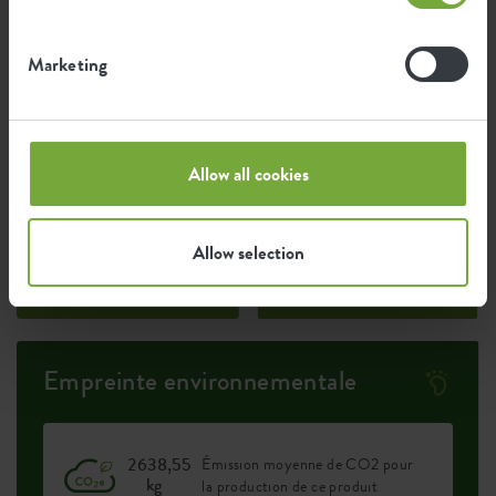
Marketing
Certifications
Guarantee
99
Allow all cookies
années
Allow selection
Protégé contre les UV
Résistant au gel
Empreinte environnementale
2638,55
Émission moyenne de CO2 pour
kg
la production de ce produit