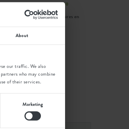
Livraison gratuite à partir de
€50
Commander avec un partenaires en
ligne
Trouver un magasin
About
se our traffic. We also
ics partners who may combine
se of their services.
 recommandées
Marketing