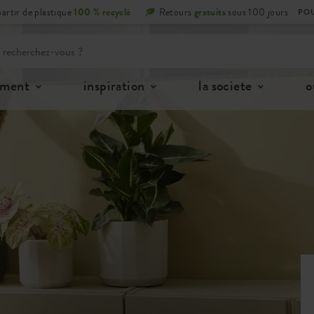
partir de plastique
100 % recyclé
Retours
gratuits
sous 100 jours
POU
iment
inspiration
la societe
o