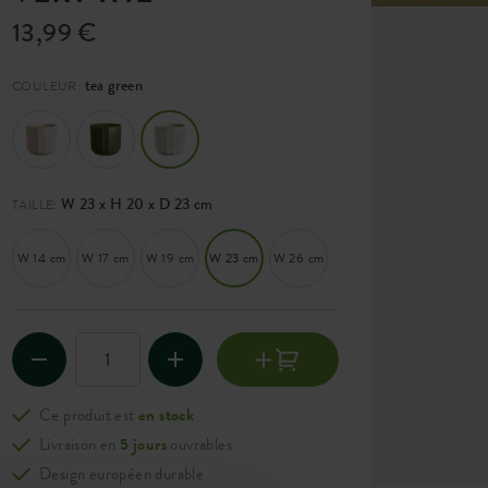
13,99 €
tea green
COULEUR:
W 23 x H 20 x D 23 cm
TAILLE:
W 14 cm
W 17 cm
W 19 cm
W 23 cm
W 26 cm
Ce produit est
en stock
Livraison en
5 jours
ouvrables
Design européen durable