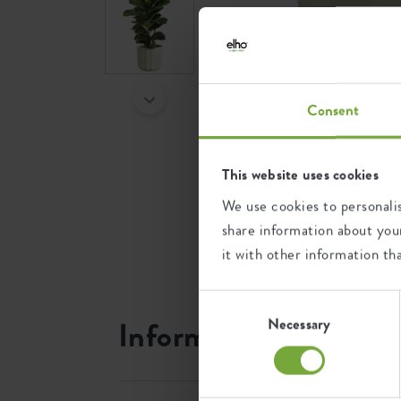
Consent
This website uses cookies
We use cookies to personalis
share information about your
it with other information th
Consent
Selection
Information produit
Necessary