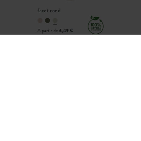
02337600
facet rond
A partir de
6,49 €
contact
social media
faq
pour les entreprises
accessibilité
ion