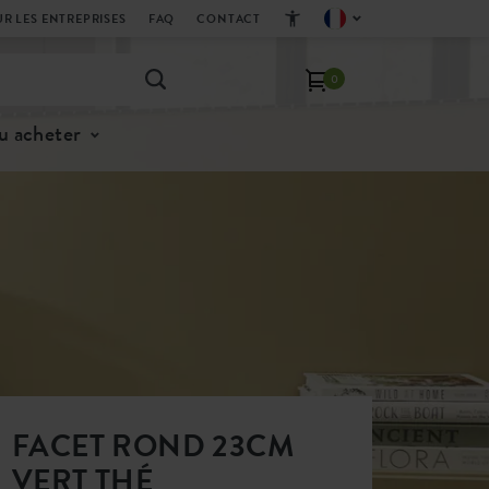
R LES ENTREPRISES
FAQ
CONTACT
0
u acheter
FACET ROND 23CM
VERT THÉ