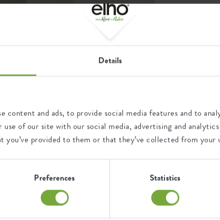
Details
e content and ads, to provide social media features and to analy
 use of our site with our social media, advertising and analyt
at you’ve provided to them or that they’ve collected from your u
Combinaisons
Preferences
Statistics