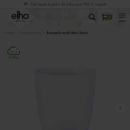
 de plastique
100 % recyclé
Retours
gratuits
0
MENU
home
des produits
brussels orchideé haut
0,138kg