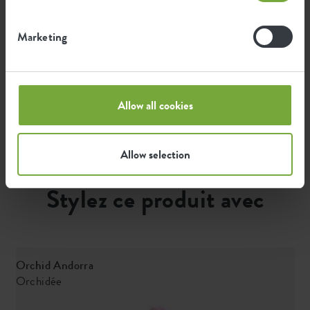
kWh
pour la production de ce produit
Marketing
L'émission par produit est basée sur l'émission totale
de CO2 du groupe elho. Pour calculer l'empreinte par
produit, nous divisons l'empreinte carbone totale par
le poids de chaque produit.
Allow all cookies
Source : Anthesis 2023
Allow selection
Stylez ce produit avec
Orchid Andorra
Orchidée