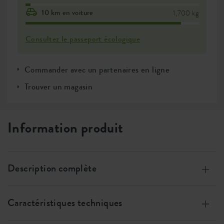
10 km en voiture
1,700 kg
Consultez le passeport écologique
Commander avec un partenaires en ligne
Trouver un magasin
Information produit
Description complète
Fabriqués à partir de plastique 100 % recyclé, fabriqués
grâce à l’Energie éolienne, 100% recyclable
Caractéristiques techniques
Spécialement conçu pour les orchidées.
Taille
w 12 x h 16 x d 13 cm