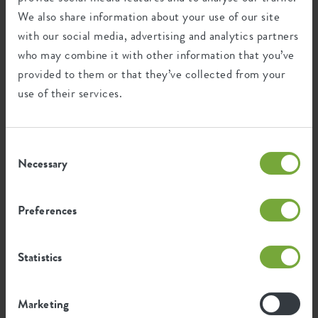
Matière
plastique
l'eau dès que la plante en a besoin. Le système aqua care
We also share information about your use of our site
est incassable et dispose d'un large bec pour ne pas être
Type de produit
accessoires
with our social media, advertising and analytics partners
obstrué par la terre. Parfait lorsque vous partez en week-
who may combine it with other information that you’ve
end !
cm
aqua care 9cm
aqua care 9cm lime
Utilisation du produit
intérieur, accessoires
provided to them or that they’ve collected from your
transparent
use of their services.
Waranty
99 années
Roues
non
Consent
Système d'arrosage
non
Necessary
Selection
Système de drainage
non
Preferences
Fond surélevé
non
Trous de perceuse
non
Facilité d'elho ; tous les
Statistics
avantages
Trous en option
non
Marketing
Preuve de conteneur
non