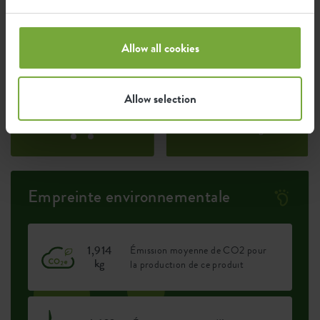
Certifications
Guarantee
Allow all cookies
99
années
Allow selection
Protégé contre les UV
Résistant au gel
Empreinte environnementale
1,914
Émission moyenne de CO2 pour
kg
la production de ce produit