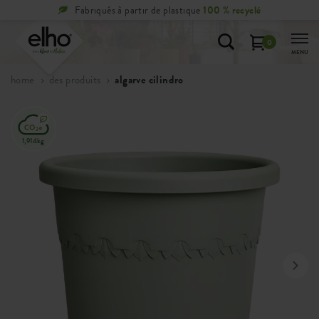
stique
100 % recyclé
Retours
gratuits
sous 1
0
MENU
home
des produits
algarve cilindro
1,914kg