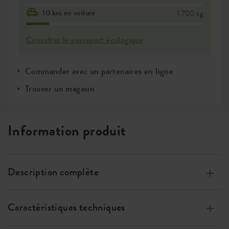
10 km en voiture
1,700 kg
Consultez le passeport écologique
Commander avec un partenaires en ligne
Trouver un magasin
Information produit
Description complète
Fabriqués à partir de plastique 100 % recyclé, fabriqués
grâce à l’Energie éolienne, 100% recyclable
Caractéristiques techniques
Ce pot de fleurs en plastique est facile à déplacer grâce
Taille
⌀ 48 x h 40 cm