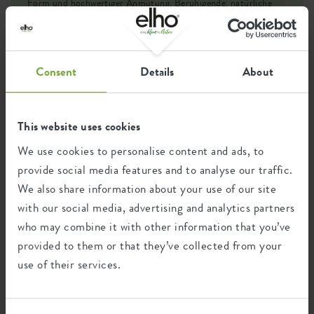
Form und hochwertiger Anmutung. Beruhigende, natürliche
Farbtöne fügen sich harmonisch in die Außenumgebung ein und
betonen die natürlichen Stimmungen.
Consent
Details
About
Wiederverwertung
This website uses cookies
We use cookies to personalise content and ads, to
Dieses Produkt besteht zu 100% aus
Post-Verbraucher-Abfällen und zu 0% aus
provide social media features and to analyse our traffic.
Post-industriellen Abfällen.
We also share information about your use of our site
with our social media, advertising and analytics partners
who may combine it with other information that you’ve
provided to them or that they’ve collected from your
Zertifikate
Garantie
use of their services.
99
Jahre