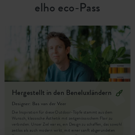
elho eco-Pass
Behälter Beweis
ja
Optionale Bohrlöcher
nein
Behälterbeweis
ja
EAN
8711904500207
SKU
1531802612500
Hergestellt in den Beneluxländern
Designer: Bas van der Veer
Die Inspiration für diese Outdoor-Töpfe stammt aus dem
Wunsch, klassische Ästhetik mit zeitgenössischem Flair zu
verbinden. Unser Ziel war es, ein Design zu schaffen, das sowohl
zeitlos als auch modern wirkt, mit einer sanft abgerundeten