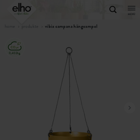
MENÜ
home
produkte
vibia campana hängeampel
0,402kg